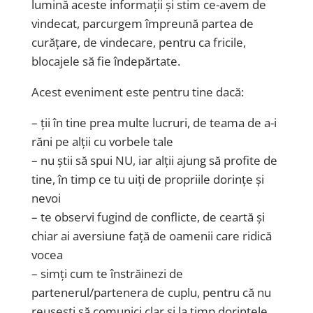
lumină aceste informații și stim ce-avem de
vindecat, parcurgem împreună partea de
curățare, de vindecare, pentru ca fricile,
blocajele să fie îndepărtate.
Acest eveniment este pentru tine dacă:
– ții în tine prea multe lucruri, de teama de a-i
răni pe alții cu vorbele tale
– nu știi să spui NU, iar alții ajung să profite de
tine, în timp ce tu uiți de propriile dorințe și
nevoi
– te observi fugind de conflicte, de ceartă și
chiar ai aversiune față de oamenii care ridică
vocea
– simți cum te înstrăinezi de
partenerul/partenera de cuplu, pentru că nu
reușești să comunici clar și la timp dorințele,