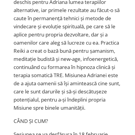
deschis pentru Adriana lumea terapiilor
alternative, iar primele rezultate au făcut-o să
caute în permanență tehnici și metode de
vindecare și evoluție spirituală, pe care să le
aplice pentru propria dezvoltare, dar și a
oamenilor care aleg să lucreze cu ea. Practica
Reiki a creat o bază bună pentru șamanism,
meditație budistă și new-age, infoenergetică,
continuând cu formarea în hipnoza clinică și
terapia somatică TRE. Misiunea Adrianei este
de a ajuta oamenii să își amintească cine sunt,
care le sunt darurile și să-și descătușeze
potențialul, pentru a-și îndeplini propria
Misiune spre binele umanității.
CÂND ȘI CUM?
Sesiunea se va desfășura în 18 februarie