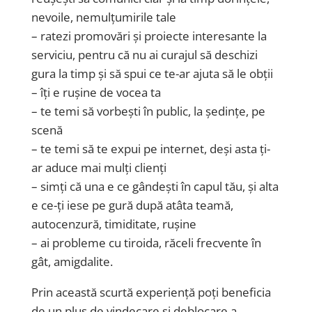
nevoile, nemulțumirile tale
– ratezi promovări și proiecte interesante la
serviciu, pentru că nu ai curajul să deschizi
gura la timp și să spui ce te-ar ajuta să le obții
– îți e rușine de vocea ta
– te temi să vorbești în public, la ședințe, pe
scenă
– te temi să te expui pe internet, deși asta ți-
ar aduce mai mulți clienți
– simți că una e ce gândești în capul tău, și alta
e ce-ți iese pe gură după atâta teamă,
autocenzură, timiditate, rușine
– ai probleme cu tiroida, răceli frecvente în
gât, amigdalite.
Prin această scurtă experiență poți beneficia
de un plus de vindecare și deblocare a