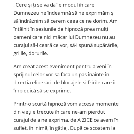
„Cere și ți se va da” e modul în care
Dumnezeu ne îndeamnă să ne exprimăm și
să îndrăznim să cerem ceea ce ne dorim. Am
întâlnit în sesiunile de hipnoză prea mulți
oameni care nici măcar lui Dumnezeu nu au
curajul să-i ceară ce vor, să-i spună supărările,
grijile, dorurile.
Am creat acest eveniment pentru a veni în
sprijinul celor vor să facă un pas înainte în
direcția eliberării de blocajele și fricile care îi
împiedică să se exprime.
Printr-o scurtă hipnoză vom accesa momente
din viețile trecute în care ne-am pierdut
curajul de a ne exprima, de A ZICE ce avem în
suflet, în inimă, în gâtlej. După ce scoatem la