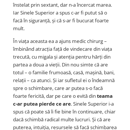
înstelat prin sextant, dar n-a încercat marea.
Iar Sinele Superior a spus c-ar fi putut să o
facă în siguranță, și că s-ar fi bucurat foarte
mult.
În viața aceasta ea a ajuns medic chirurg –
îmbinând atracția față de vindecare din viața
trecută, cu migala și atenția pentru hărți din
partea a doua a vieții. Din nou simte că are
totul – o familie frumoasă, casă, mașină, bani,
relații – ca atunci. Și iar sufletul ei o îndeamnă
spre o schimbare, care ar putea s-o facă
foarte fericită, dar pe care o evită din
teama
c-ar putea pierde ce are
. Sinele Superior i-a
spus că poate să îi fie bine în continuare, chiar
dacă schimbă radical multe lucruri. Și că are
puterea, intuiția, resursele să facă schimbarea