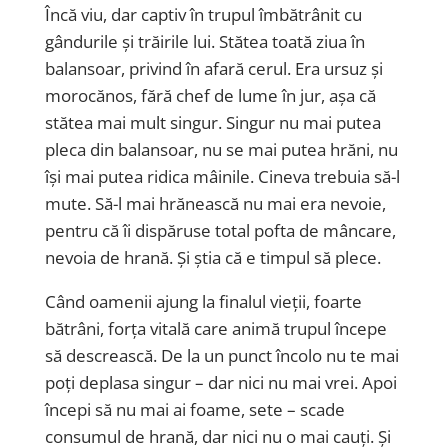
Încă viu, dar captiv în trupul îmbătrânit cu
gândurile și trăirile lui. Stătea toată ziua în
balansoar, privind în afară cerul. Era ursuz și
morocănos, fără chef de lume în jur, așa că
stătea mai mult singur. Singur nu mai putea
pleca din balansoar, nu se mai putea hrăni, nu
își mai putea ridica mâinile. Cineva trebuia să-l
mute. Să-l mai hrănească nu mai era nevoie,
pentru că îi dispăruse total pofta de mâncare,
nevoia de hrană. Și știa că e timpul să plece.
Când oamenii ajung la finalul vieții, foarte
bătrâni, forța vitală care animă trupul începe
să descrească. De la un punct încolo nu te mai
poți deplasa singur – dar nici nu mai vrei. Apoi
începi să nu mai ai foame, sete – scade
consumul de hrană, dar nici nu o mai cauți. Și