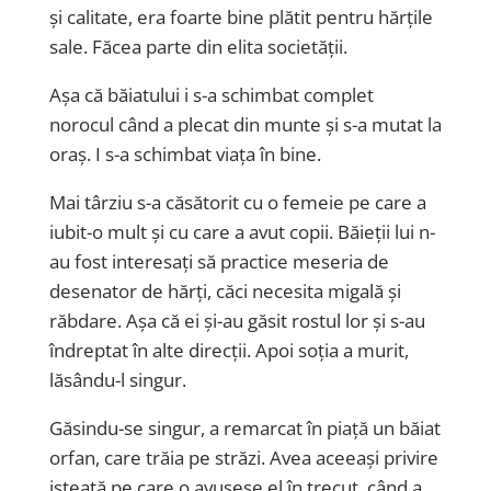
și calitate, era foarte bine plătit pentru hărțile
sale. Făcea parte din elita societății.
Așa că băiatului i s-a schimbat complet
norocul când a plecat din munte și s-a mutat la
oraș. I s-a schimbat viața în bine.
Mai târziu s-a căsătorit cu o femeie pe care a
iubit-o mult și cu care a avut copii. Băieții lui n-
au fost interesați să practice meseria de
desenator de hărți, căci necesita migală și
răbdare. Așa că ei și-au găsit rostul lor și s-au
îndreptat în alte direcții. Apoi soția a murit,
lăsându-l singur.
Găsindu-se singur, a remarcat în piață un băiat
orfan, care trăia pe străzi. Avea aceeași privire
isteață pe care o avusese el în trecut, când a