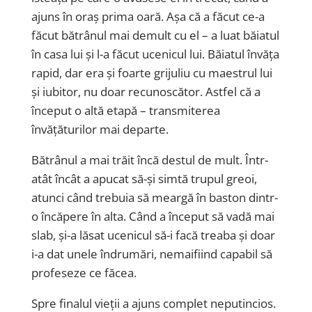
ajuns în oraș prima oară. Așa că a făcut ce-a
făcut bătrânul mai demult cu el – a luat băiatul
în casa lui și l-a făcut ucenicul lui. Băiatul învăța
rapid, dar era și foarte grijuliu cu maestrul lui
și iubitor, nu doar recunoscător. Astfel că a
început o altă etapă – transmiterea
învățăturilor mai departe.
Bătrânul a mai trăit încă destul de mult. Într-
atât încât a apucat să-și simtă trupul greoi,
atunci când trebuia să meargă în baston dintr-
o încăpere în alta. Când a început să vadă mai
slab, și-a lăsat ucenicul să-i facă treaba și doar
i-a dat unele îndrumări, nemaifiind capabil să
profeseze ce făcea.
Spre finalul vieții a ajuns complet neputincios.