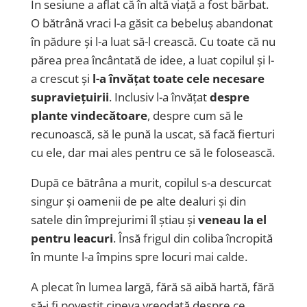
În sesiune a aflat că în altă viață a fost bărbat.
O bătrână vraci l-a găsit ca bebeluș abandonat
în pădure și l-a luat să-l crească. Cu toate că nu
părea prea încântată de idee, a luat copilul și l-
a crescut și
l-a învățat toate cele necesare
supraviețuirii
. Inclusiv l-a învățat
despre
plante vindecătoare
, despre cum să le
recunoască, să le pună la uscat, să facă fierturi
cu ele, dar mai ales pentru ce să le folosească.
După ce bătrâna a murit, copilul s-a descurcat
singur și oamenii de pe alte dealuri și din
satele din împrejurimi îl știau și
veneau la el
pentru leacuri
. Însă frigul din coliba încropită
în munte l-a împins spre locuri mai calde.
A plecat în lumea largă, fără să aibă hartă, fără
să-i fi povestit cineva vreodată despre ce