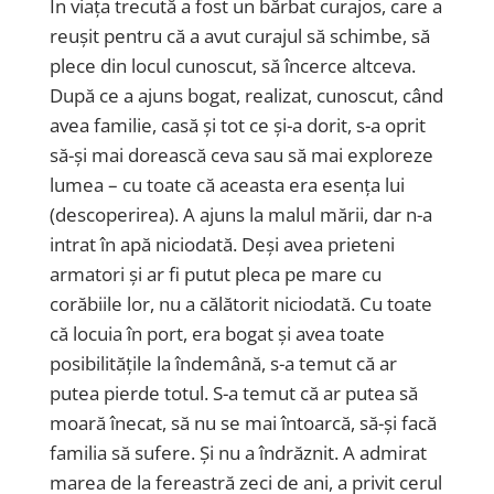
În viața trecută a fost un bărbat curajos, care a
reușit pentru că a avut curajul să schimbe, să
plece din locul cunoscut, să încerce altceva.
După ce a ajuns bogat, realizat, cunoscut, când
avea familie, casă și tot ce și-a dorit, s-a oprit
să-și mai dorească ceva sau să mai exploreze
lumea – cu toate că aceasta era esența lui
(descoperirea). A ajuns la malul mării, dar n-a
intrat în apă niciodată. Deși avea prieteni
armatori și ar fi putut pleca pe mare cu
corăbiile lor, nu a călătorit niciodată. Cu toate
că locuia în port, era bogat și avea toate
posibilitățile la îndemână, s-a temut că ar
putea pierde totul. S-a temut că ar putea să
moară înecat, să nu se mai întoarcă, să-și facă
familia să sufere. Și nu a îndrăznit. A admirat
marea de la fereastră zeci de ani, a privit cerul