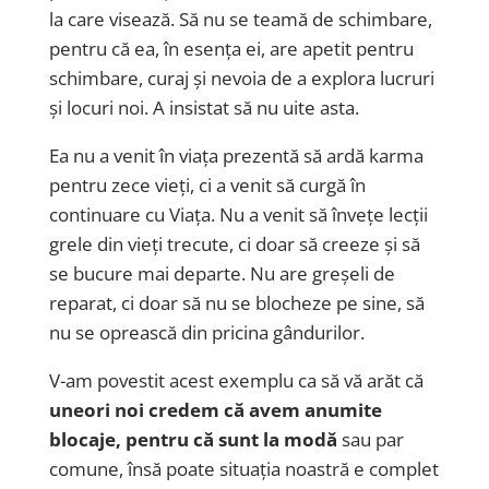
la care visează. Să nu se teamă de schimbare,
pentru că ea, în esența ei, are apetit pentru
schimbare, curaj și nevoia de a explora lucruri
și locuri noi. A insistat să nu uite asta.
Ea nu a venit în viața prezentă să ardă karma
pentru zece vieți, ci a venit să curgă în
continuare cu Viața. Nu a venit să învețe lecții
grele din vieți trecute, ci doar să creeze și să
se bucure mai departe. Nu are greșeli de
reparat, ci doar să nu se blocheze pe sine, să
nu se oprească din pricina gândurilor.
V-am povestit acest exemplu ca să vă arăt că
uneori noi credem că avem anumite
blocaje, pentru că sunt la modă
sau par
comune, însă poate situația noastră e complet