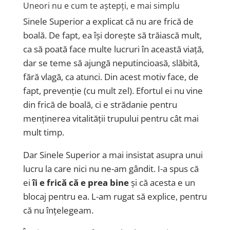
Uneori nu e cum te aștepți, e mai simplu
Sinele Superior a explicat că nu are frică de
boală. De fapt, ea își dorește să trăiască mult,
ca să poată face multe lucruri în această viață,
dar se teme să ajungă neputincioasă, slăbită,
fără vlagă, ca atunci. Din acest motiv face, de
fapt, prevenție (cu mult zel). Efortul ei nu vine
din frică de boală, ci e strădanie pentru
menținerea vitalității trupului pentru cât mai
mult timp.
Dar Sinele Superior a mai insistat asupra unui
lucru la care nici nu ne-am gândit. I-a spus că
ei
îi e frică că e prea bine
și că acesta e un
blocaj pentru ea. L-am rugat să explice, pentru
că nu înțelegeam.