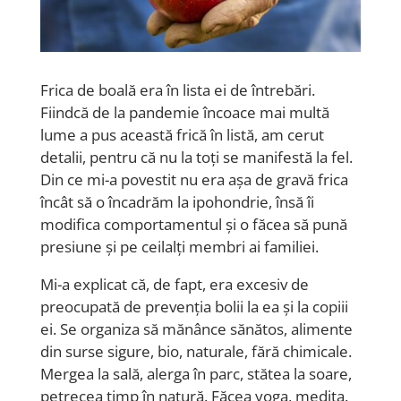
Frica de boal
ă era în lista ei de întrebări.
Fiindcă de la pandemie încoace
mai
multă
lume a pus ace
astă
frică în listă, am cerut
detalii, pentru că nu la toți se manifestă la fel.
Din ce mi-a povestit nu era așa de gravă frica
încât să o încadrăm la ipohondrie, însă îi
modifica comportamentul și o făcea să pună
presiune și pe ceilalți membri ai familiei.
Mi-a explicat că, de fapt,
era excesiv de
preocupată de prevenția bolii la ea și la copiii
ei. Se organiza
să mănânce sănătos, alimente
din surse sigure, bio, naturale, fără chimicale.
Mergea la sală, alerga în parc, stătea la soare,
petrecea timp în natură. Făcea yoga, medita.