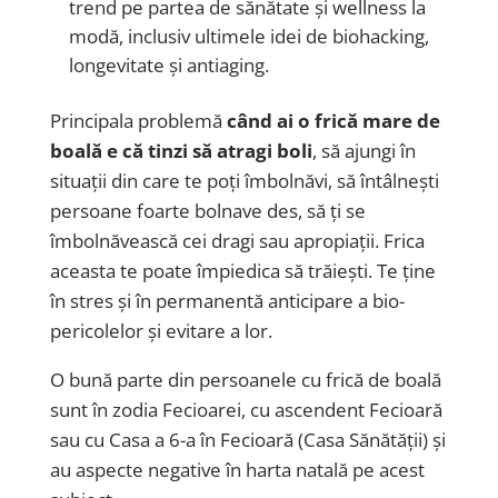
trend pe partea de sănătate și wellness la
modă, inclusiv ultimele idei de biohacking,
longevitate și antiaging.
Principala problemă
când ai o frică mare de
boală e că tinzi să atragi boli
, să ajungi în
situații din care te poți îmbolnăvi, să întâlnești
persoane foarte bolnave
des
, să ți se
îmbolnăvească cei dragi sau apropiații. Frica
aceasta te poate împiedica să trăiești. Te ține
în stres și în permanentă anticipare a
bio-
pericolelor și evitare a lor.
O bună parte din persoanele cu frică de boală
sunt în zodia Fecioarei, cu ascendent Fecioară
sau cu Casa a 6-a în Fecioară (Casa Sănătății) și
au aspecte negative în harta natală pe acest