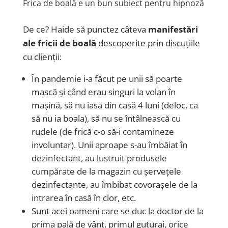
Frica de boală e un bun subiect pentru hipnoză
De ce? Haide să punctez câteva
manifestări
ale fricii de boală
descoperite prin
discuțiile
cu
clienți
i
:
În pandemie i-a făcut pe unii să poarte
mască și când erau singuri la volan în
mașină, să nu iasă din casă 4 luni (deloc, ca
să nu ia boala), să nu se întâlnească cu
rudele (de frică c-o să-i contamineze
involuntar). Unii aproape s-au îmbăiat în
dezinfectant, au lustruit produsele
cumpărate de la magazin cu șervețele
dezinfectante, au îmbibat covorașele de la
intrarea în casă în clor, etc.
Sunt acei
oameni care se duc la doctor
de
la
prima pală de vânt, primul guturai, orice