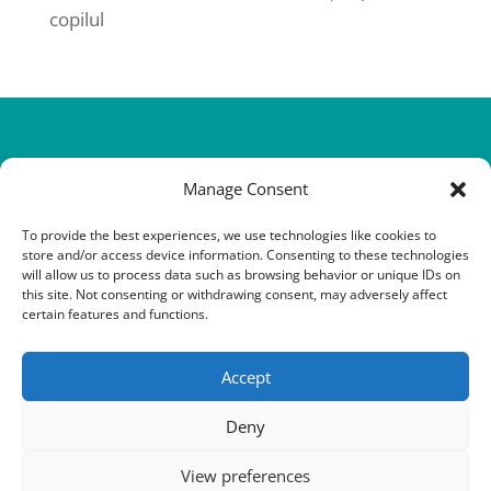
copilul
Manage Consent
To provide the best experiences, we use technologies like cookies to
store and/or access device information. Consenting to these technologies
will allow us to process data such as browsing behavior or unique IDs on
this site. Not consenting or withdrawing consent, may adversely affect
@Copyright 2016-2026 QHHT Romania
certain features and functions.
contact@qhhtromania.ro
0731 88 50 67
Accept
Deny
Urmărește-ne și pe:
View preferences