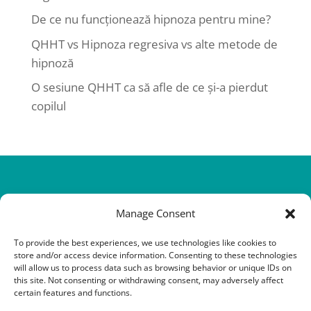
De ce nu funcționează hipnoza pentru mine?
QHHT vs Hipnoza regresiva vs alte metode de
hipnoză
O sesiune QHHT ca să afle de ce și-a pierdut
copilul
Manage Consent
To provide the best experiences, we use technologies like cookies to
store and/or access device information. Consenting to these technologies
will allow us to process data such as browsing behavior or unique IDs on
this site. Not consenting or withdrawing consent, may adversely affect
@Copyright 2016-2026 QHHT Romania
certain features and functions.
contact@qhhtromania.ro