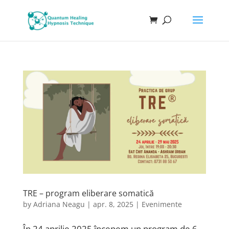
TRE – program eliberare somatică
by
Adriana Neagu
|
apr. 8, 2025
|
Evenimente
În 24 aprilie 2025 începem un program de 6