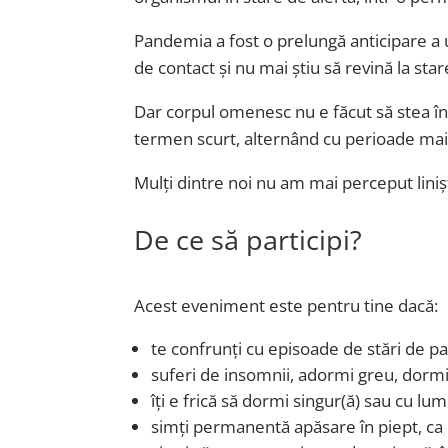
Pandemia a fost o prelungă anticipare a 
de contact și nu mai știu să revină la sta
Dar corpul omenesc nu e făcut să stea în
termen scurt, alternând cu perioade mai l
Mulți dintre noi nu am mai perceput liniș
De ce să participi?
Acest eveniment este pentru tine dacă:
te confrunți cu episoade de stări de p
suferi de insomnii, adormi greu, dormi 
îți e frică să dormi singur(ă) sau cu lum
simți permanentă apăsare în piept, ca o