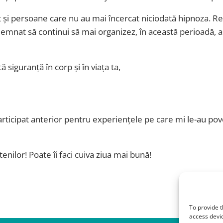
 și persoane care nu au mai încercat niciodată hipnoza. Rez
mnat să continui să mai organizez, în această perioadă, a
guranță în corp și în viața ta,
rticipat anterior pentru experiențele pe care mi le-au pove
enilor! Poate îi faci cuiva ziua mai bună!
To provide t
access devic