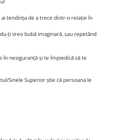
mul
ai tendința de a trece dintr-o relație în
ându-ți vreo bubă imaginară, sau repetând
e în nesiguranță și te împiedică să te
tul/Sinele Superior știe că persoana le