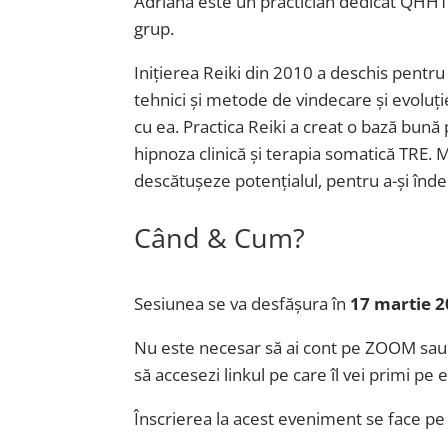
Adriana este un practician dedicat QHHT d
grup.
Inițierea Reiki din 2010 a deschis pentru
tehnici și metode de vindecare și evoluție
cu ea. Practica Reiki a creat o bază bun
hipnoza clinică și terapia somatică TRE. M
descătușeze potențialul, pentru a-și înde
Când & Cum?
Sesiunea se va desfășura în
17 martie 2
Nu este necesar să ai cont pe ZOOM sau să
să accesezi linkul pe care îl vei primi pe 
Înscrierea la acest eveniment se face p