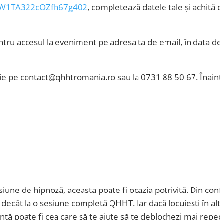
YaEW1TA322cOZfh67g402
, completează datele tale și achită
entru accesul la eveniment pe adresa ta de email, în data d
rie pe contact@qhhtromania.ro sau la 0731 88 50 67. Înainte 
siune de hipnoză, aceasta poate fi ocazia potrivită. Din conf
 decât la o sesiune completă QHHT. Iar dacă locuiești în al
ță poate fi cea care să te ajute să te deblochezi mai repe