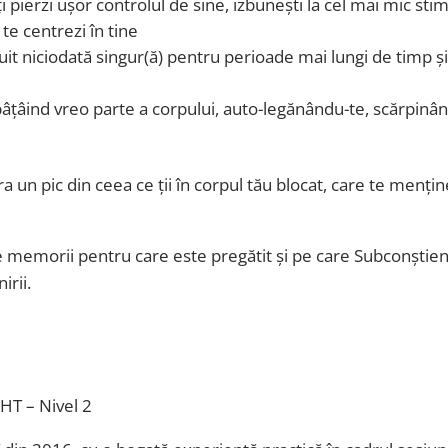
i pierzi ușor controlul de sine, izbunești la cel mai mic sti
 te centrezi în tine
cuit niciodată singur(ă) pentru perioade mai lungi de timp și 
 bâțâind vreo parte a corpului, auto-legănându-te, scărpin
a un pic din ceea ce ții în corpul tău blocat, care te mențin
le memorii pentru care este pregătit și pe care Subconștien
irii.
HHT – Nivel 2