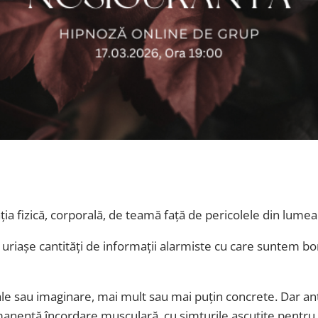
 fizică, corporală, de teamă față de pericolele din lumea 
 uriașe cantități de informații alarmiste cu care suntem 
eale sau imaginare, mai mult sau mai puțin concrete. Dar a
rmanentă încordare musculară, cu simțurile ascuțite pentr