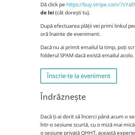
Dă click pe
https://buy.stripe.com/7s
de lei
(cât dorești tu).
După efectuarea plății vei primi linkul p
oră înainte de eveniment.
Dacă nu ai primit emailul la timp, poți sc
folderul SPAM dacă există emailul acolo.
Înscrie-te la eveniment
Îndrăznește
Dacă ți-ai dorit să încerci până acum o se
într-o sesiune scurtă, cu o miză mai mică
o sesiune privată QHHT, această experien