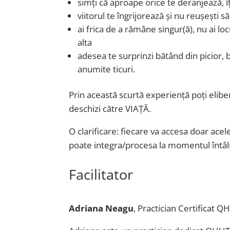
simți că aproape orice te deranjează, îț
viitorul te îngrijorează și nu reușești să
ai frica de a rămâne singur(ă), nu ai lo
alta
adesea te surprinzi bătând din picior,
anumite ticuri.
Prin această scurtă experiență poți eliber
deschizi către VIAȚĂ.
O clarificare: fiecare va accesa doar ace
poate integra/procesa la momentul întâln
Facilitator
Adriana Neagu
, Practician Certificat Q