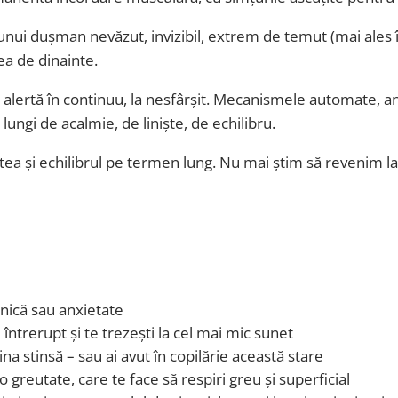
unui dușman nevăzut, invizibil, extrem de temut (mai ales 
rea de dinainte.
 alertă în continuu, la nesfârșit. Mecanismele automate, an
ungi de acalmie, de liniște, de echilibru.
tea și echilibrul pe termen lung. Nu mai știm să revenim la 
anică sau anxietate
întrerupt și te trezești la cel mai mic sunet
ina stinsă – sau ai avut în copilărie această stare
 greutate, care te face să respiri greu și superficial