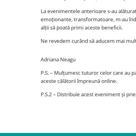
La evenimentele anterioare s-au alăturat
emoționante, transformatoare, m-au înde
alții să poată primi aceste beneficii.
Ne revedem curând să aducem mai multă si
Adriana Neagu
P.S. – Mulțumesc tuturor celor care au pa
aceste călătorii împreună online.
P.S.2 – Distribuie acest eveniment și priet