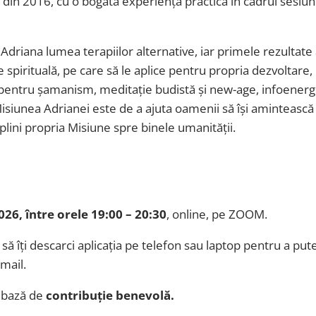
in 2016, cu o bogată experiență practică în cadrul sesiunilo
 Adriana lumea terapiilor alternative, iar primele rezultat
 spirituală, pe care să le aplice pentru propria dezvoltare,
ă pentru șamanism, meditație budistă și new-age, infoener
isiunea Adrianei este de a ajuta oamenii să își amintească c
plini propria Misiune spre binele umanității.
026, între orele 19:00 – 20:30
, online, pe ZOOM.
 îți descarci aplicația pe telefon sau laptop pentru a putea
email.
e bază de
contribuție benevolă.