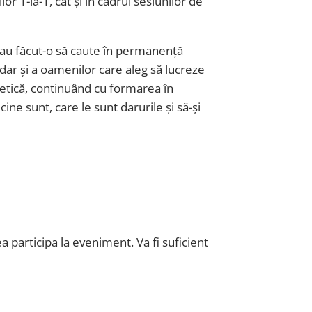
r 1-la-1, cât și în cadrul sesiunilor de
e au făcut-o să caute în permanență
 dar și a oamenilor care aleg să lucreze
getică, continuând cu formarea în
ine sunt, care le sunt darurile și să-și
 participa la eveniment. Va fi suficient