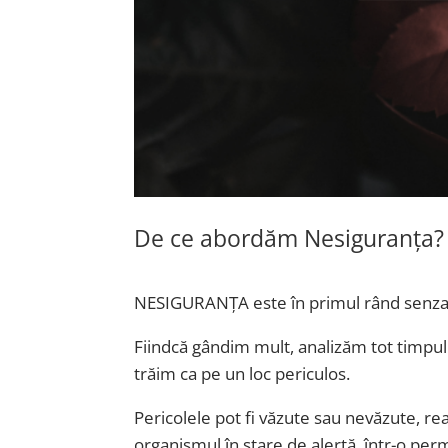
De ce abordăm Nesiguranța?
NESIGURANȚA este în primul rând senzația
Fiindcă gândim mult, analizăm tot timpul
trăim ca pe un loc periculos.
Pericolele pot fi văzute sau nevăzute, r
organismul în stare de alertă, într-o pe