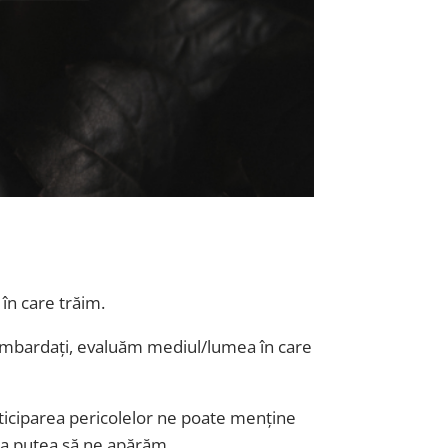
în care trăim.
bombardați, evaluăm mediul/lumea în care
nticiparea pericolelor ne poate menține
u a putea să ne apărăm.