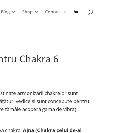
Blog
Shop
Contact
ntru Chakra 6
stinate armonizării chakrelor sunt
ățături vedice și sunt concepute pentru
are tămâie acoperă gama de vibrații
ea chakra,
Ajna (Chakra celui de-al