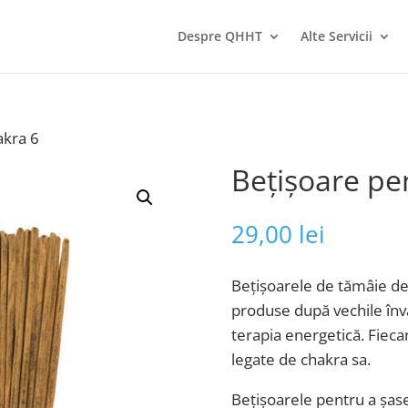
Despre QHHT
Alte Servicii
akra 6
Bețișoare pe
29,00
lei
Bețișoarele de tămâie de
produse după vechile înv
terapia energetică. Fiec
legate de chakra sa.
Bețișoarele pentru a șas