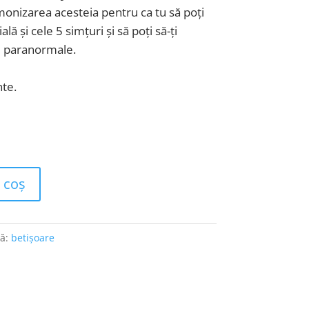
monizarea acesteia pentru ca tu să poți
 și cele 5 simțuri și să poți să-ți
ile paranormale.
nte.
 coș
tă:
betișoare