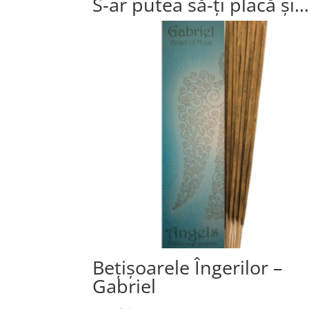
S-ar putea să-ți placă și
Bețișoarele Îngerilor –
Gabriel