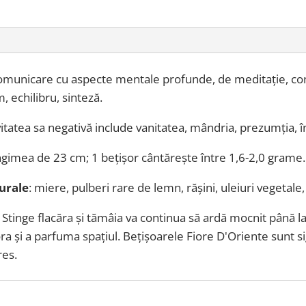
omunicare cu aspecte mentale profunde, de meditație, con
, echilibru, sinteză.
itatea sa negativă include vanitatea, mândria, prezumția, în
ngimea de 23 cm; 1 bețișor cântărește între 1,6-2,0 grame.
urale
:
miere, pulberi rare de lemn, rășini, uleiuri vegetale,
. Stinge flacăra și tămâia va continua să ardă mocnit până 
ra și a parfuma spațiul. Bețișoarele Fiore D'Oriente sunt s
res.