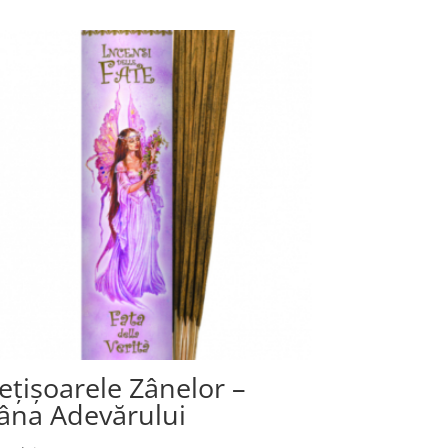
ețișoarele Zânelor –
âna Adevărului