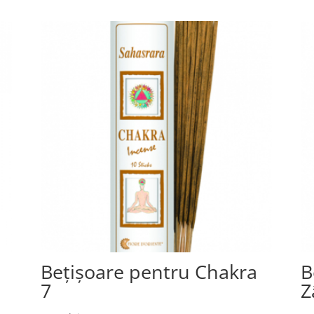
…
Bețișoare pentru Chakra
B
7
Z