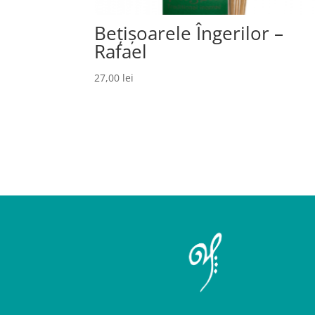
Bețișoarele Îngerilor –
Rafael
27,00
lei