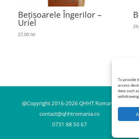
Bețișoarele Îngerilor –
B
Uriel
29
27,00
lei
To provide t
access devic
data such as
withdrawing 
@Copyright 2016-2026 QHHT Romania
contact@qhhtromania.ro
A
0731 88 50 67