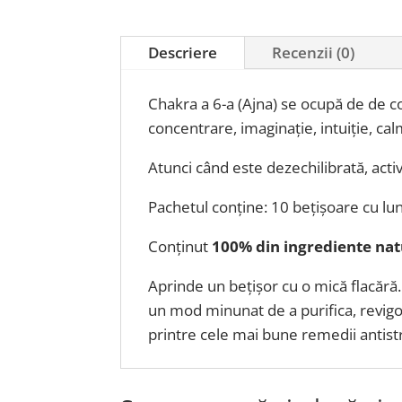
Descriere
Recenzii (0)
Chakra a 6-a (
Ajna) se ocupă de de c
concentrare, imaginație, intuiție, calm
Atunci când este dezechilibrată, activ
Pachetul conține: 10 bețișoare cu lu
Conținut
100% din ingrediente nat
Aprinde un bețișor cu o mică flacără
un mod minunat de a purifica, revigo
printre cele mai bune remedii antist