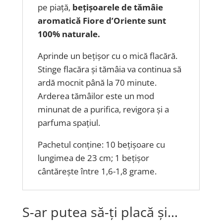
pe piață,
bețișoarele de tămâie
aromatică Fiore d’Oriente sunt
100% naturale.
Aprinde un bețișor cu o mică flacără.
Stinge flacăra și tămâia va continua să
ardă mocnit până la 70 minute.
Arderea tămâilor este un mod
minunat de a purifica, revigora și a
parfuma spațiul.
Pachetul conține: 10 bețișoare cu
lungimea de 23 cm; 1 bețișor
cântărește între 1,6-1,8 grame.
S-ar putea să-ți placă și…