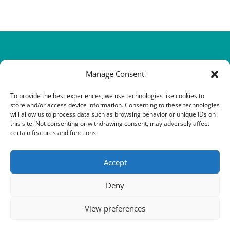
Manage Consent
To provide the best experiences, we use technologies like cookies to
store and/or access device information. Consenting to these technologies
will allow us to process data such as browsing behavior or unique IDs on
this site. Not consenting or withdrawing consent, may adversely affect
@Copyright 2016-2026 QHHT Romania
certain features and functions.
contact@qhhtromania.ro
0731 88 50 67
Accept
Deny
Urmărește-ne și pe:
View preferences