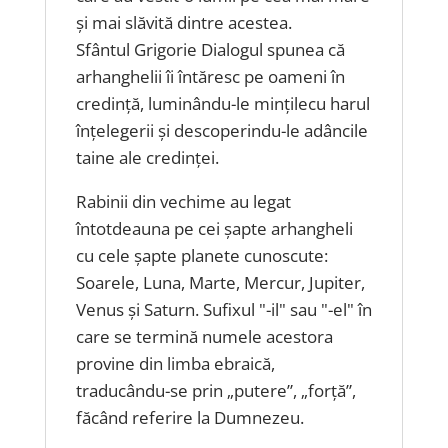
și mai slăvită dintre acestea.
Sfântul Grigorie Dialogul spunea că
arhanghelii îi întăresc pe oameni în
credință, luminându-le mințilecu harul
înțelegerii și descoperindu-le adâncile
taine ale credinței.
Rabinii din vechime au legat
întotdeauna pe cei șapte arhangheli
cu cele șapte planete cunoscute:
Soarele, Luna, Marte, Mercur, Jupiter,
Venus și Saturn. Sufixul "-il" sau "-el" în
care se termină numele acestora
provine din limba ebraică,
traducându-se prin „putere”, „forță”,
făcând referire la Dumnezeu.