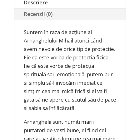
Descriere
Recenzii (0)
Suntem în raza de acțiune al
Arhanghelului Mihail atunci când
avem nevoie de orice tip de protecție.
Fie că este vorba de protecția fizică,
fie că este vorba de protecția
spirituală sau emoțională, putem pur
și simplu să-l invocăm imediat ce
simțim cea mai mică frică și el va fi
gata să ne apere cu scutul său de pace
și sabia sa înflăcărată.
Arhanghelii sunt numiți marii
purtători de vești bune, ei fiind cei
care au vestit-o lumii pe cea mai mare