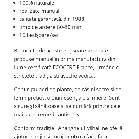
100% naturale
realizate manual
calitate garantată, din 1988
timp de ardere 60-80 min
10 bețișoare/set
Bucură-te de aceste bețișoare aromate,
produse manual în prima manufactura din
lume certificată ECOCERT France, urmând cu
strictețe tradiția străveche vedică.
Conțin pulberi de plante, de rășini sacre și de
lemn prețios, uleiuri esențiale și miere. Sunt
sigure și sănătoase și se numără printre cele
mai bune remedii antistres.
Conform tradiției, Ahanghelul Mihail ne oferă
ajutor, sprijin și curaj pentru a face față