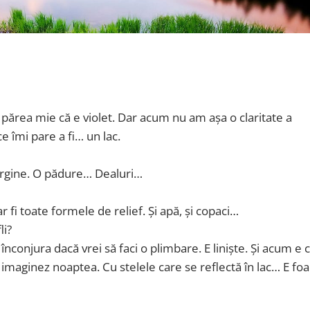
se părea mie că e violet. Dar acum nu am așa o claritate a
 îmi pare a fi… un lac.
margine. O pădure… Dealuri…
ar fi toate formele de relief. Și apă, și copaci…
li?
 înconjura dacă vrei să faci o plimbare. E liniște. Și acum e c
imaginez noaptea. Cu stelele care se reflectă în lac… E foa