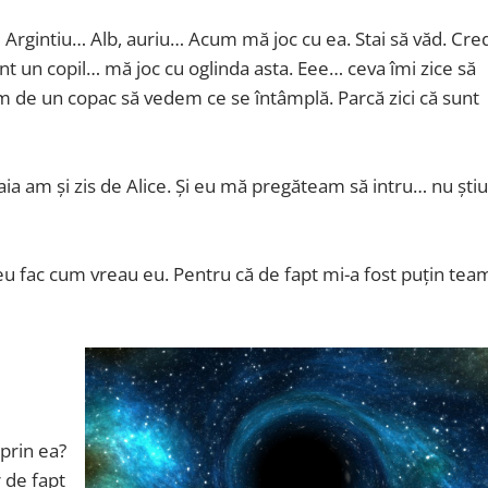
 Argintiu… Alb, auriu… Acum mă joc cu ea. Stai să văd. Cre
nt un copil… mă joc cu oglinda asta. Eee… ceva îmi zice să
m de un copac să vedem ce se întâmplă. Parcă zici că sunt
aia am și zis de Alice. Și eu mă pregăteam să intru… nu știu
u fac cum vreau eu. Pentru că de fapt mi-a fost puțin tea
 prin ea?
r de fapt