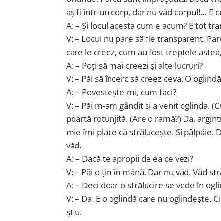
aș fi într-un corp, dar nu văd corpul!… E
A: – Și locul acesta cum e acum? E tot t
V: – Locul nu pare să fie transparent. Par
care le creez, cum au fost treptele aste
A: – Poți să mai creezi și alte lucruri?
V: – Păi să încerc să creez ceva. O oglindă
A: – Povestește-mi, cum faci?
V: – Păi m-am gândit și a venit oglinda. 
poartă rotunjită. (Are o ramă?) Da, argint
mie îmi place că strălucește. Și pâlpâie. 
văd.
A: – Dacă te apropii de ea ce vezi?
V: – Păi o țin în mână. Dar nu văd. Văd st
A: – Deci doar o strălucire se vede în ogl
V: – Da. E o oglindă care nu oglindește. 
știu.