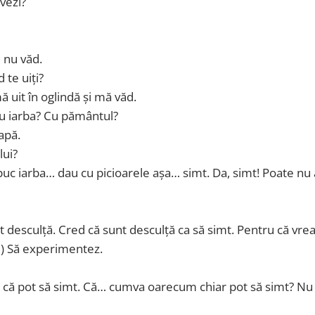
 vezi?
e nu văd.
 te uiți?
 uit în oglindă și mă văd.
 cu iarba? Cu pământul?
apă.
lui?
apuc iarba… dau cu picioarele așa… simt. Da, simt! Poate nu
nt desculță. Cred că sunt desculță ca să simt. Pentru că vre
d) Să experimentez.
 că pot să simt. Că… cumva oarecum chiar pot să simt? Nu