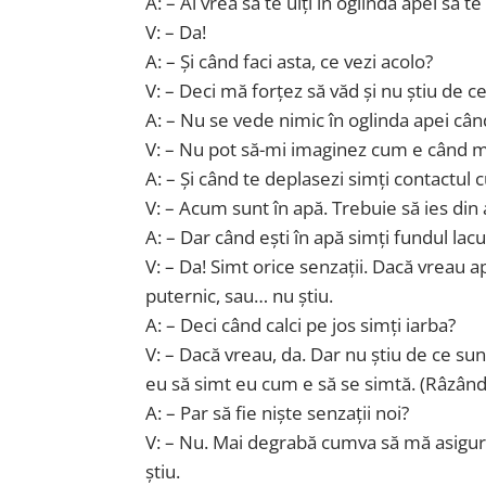
A: – Ai vrea să te uiți în oglinda apei să te
V: – Da!
A: – Și când faci asta, ce vezi acolo?
V: – Deci mă forțez să văd și nu știu de c
A: – Nu se vede nimic în oglinda apei când
V: – Nu pot să-mi imaginez cum e când mă
A: – Și când te deplasezi simți contactul
V: – Acum sunt în apă. Trebuie să ies din 
A: – Dar când ești în apă simți fundul lacu
V: – Da! Simt orice senzații. Dacă vreau 
puternic, sau… nu știu.
A: – Deci când calci pe jos simți iarba?
V: – Dacă vreau, da. Dar nu știu de ce su
eu să simt eu cum e să se simtă. (Râzân
A: – Par să fie niște senzații noi?
V: – Nu. Mai degrabă cumva să mă asigur
știu.