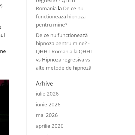
regresie? - QHHT
și
Romania
la
De ce nu
funcționează hipnoza
pentru mine?
e
nul
De ce nu funcționează
hipnoza pentru mine? -
une
QHHT Romania
la
QHHT
vs Hipnoza regresiva vs
alte metode de hipnoză
Arhive
iulie 2026
iunie 2026
mai 2026
aprilie 2026