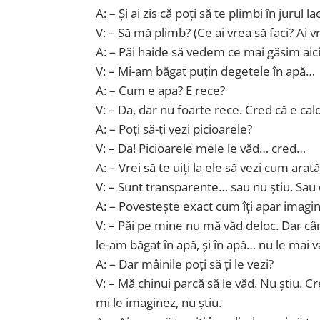
A: – Și ai zis că poți să te plimbi în jurul la
V: – Să mă plimb? (Ce ai vrea să faci? Ai v
A: – Păi haide să vedem ce mai găsim aici. 
V: – Mi-am băgat puțin degetele în apă…
A: – Cum e apa? E rece?
V: – Da, dar nu foarte rece. Cred că e cal
A: – Poți să-ți vezi picioarele?
V: – Da! Picioarele mele le văd… cred…
A: – Vrei să te uiți la ele să vezi cum arat
V: – Sunt transparente… sau nu știu. Sau 
A: – Povestește exact cum îți apar imagi
V: – Păi pe mine nu mă văd deloc. Dar cân
le-am băgat în apă, și în apă… nu le mai 
A: – Dar mâinile poți să ți le vezi?
V: – Mă chinui parcă să le văd. Nu știu.
mi le imaginez, nu știu.