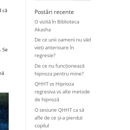
d că
Postări recente
O vizită în Biblioteca
Akasha
De ce unii oameni nu văd
vieți anterioare în
. Se
regresie?
De ce nu funcționează
mă
hipnoza pentru mine?
QHHT vs Hipnoza
regresiva vs alte metode
de hipnoză
O sesiune QHHT ca să
afle de ce și-a pierdut
copilul