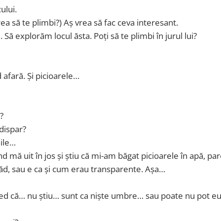
cului.
rea să te plimbi?) Aș vrea să fac ceva interesant.
Să explorăm locul ăsta. Poți să te plimbi în jurul lui?
d afară. Și picioarele…
ă?
dispar?
nile…
d mă uit în jos și știu că mi-am băgat picioarele în apă, pa
văd, sau e ca și cum erau transparente. Așa…
 Cred că… nu știu… sunt ca niște umbre… sau poate nu pot eu