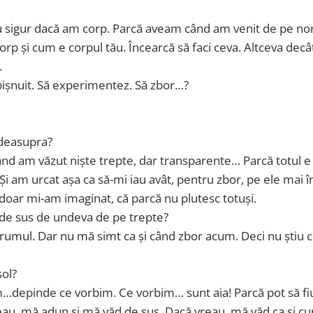
tiu sigur dacă am corp. Parcă aveam când am venit de pe nor
orp și cum e corpul tău. Încearcă să faci ceva. Altceva decâ
.
obișnuit. Să experimentez. Să zbor…?
i deasupra?
 când am văzut niște trepte, dar transparente… Parcă totul e
 Și am urcat așa ca să-mi iau avât, pentru zbor, pe ele mai în
 doar mi-am imaginat, că parcă nu plutesc totuși.
l de sus de undeva de pe trepte?
drumul. Dar nu mă simt ca și când zbor acum. Deci nu știu c
sol?
cum…depinde ce vorbim. Ce vorbim… sunt aia! Parcă pot să fi
eau, mă adun și mă văd de sus. Dacă vreau, mă văd ca și c