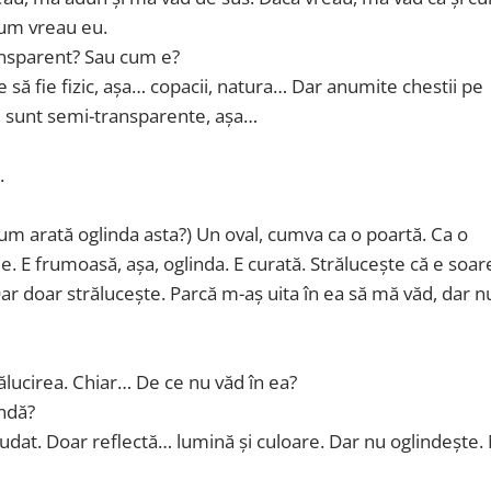
 cum vreau eu.
ransparent? Sau cum e?
e să fie fizic, așa… copacii, natura… Dar anumite chestii pe
a, sunt semi-transparente, așa…
.
(Cum arată oglinda asta?) Un oval, cumva ca o poartă. Ca o
ie. E frumoasă, așa, oglinda. E curată. Strălucește că e soare
Dar doar strălucește. Parcă m-aș uita în ea să mă văd, dar n
rălucirea. Chiar… De ce nu văd în ea?
indă?
Ciudat. Doar reflectă… lumină și culoare. Dar nu oglindește.