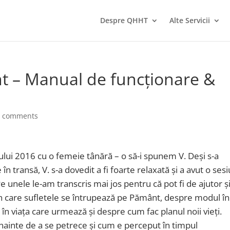
Despre QHHT
Alte Servicii
t – Manual de funcționare &
0 comments
nului 2016 cu o femeie tânără – o să-i spunem V. Deși s-a
e în transă, V. s-a dovedit a fi foarte relaxată și a avut o ses
Pe unele le-am transcris mai jos pentru că pot fi de ajutor ș
n care sufletele se întrupează pe Pământ, despre modul în
în viața care urmează și despre cum fac planul noii vieți.
inte de a se petrece și cum e perceput în timpul