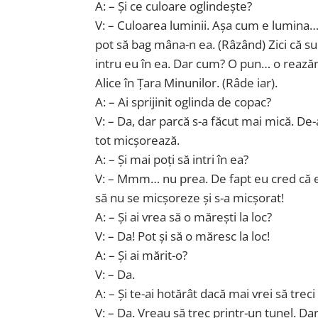
A: – Și ce culoare oglindește?
V: – Culoarea luminii. Așa cum e lumina…
pot să bag mâna-n ea. (Râzând) Zici că su
intru eu în ea. Dar cum? O pun… o rează
Alice în Țara Minunilor. (Râde iar).
A: – Ai sprijinit oglinda de copac?
V: – Da, dar parcă s-a făcut mai mică. De-
tot micșorează.
A: – Și mai poți să intri în ea?
V: – Mmm… nu prea. De fapt eu cred că e
să nu se micșoreze și s-a micșorat!
A: – Și ai vrea să o mărești la loc?
V: – Da! Pot și să o măresc la loc!
A: – Și ai mărit-o?
V: – Da.
A: – Și te-ai hotărât dacă mai vrei să treci
V: – Da. Vreau să trec printr-un tunel. Da