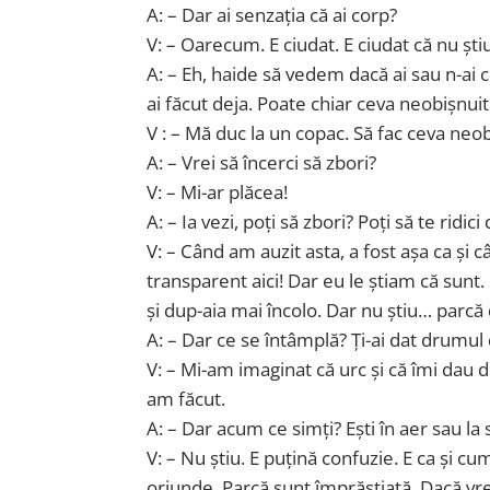
A: – Dar ai senzația că ai corp?
V: – Oarecum. E ciudat. E ciudat că nu ș
A: – Eh, haide să vedem dacă ai sau n-ai c
ai făcut deja. Poate chiar ceva neobișnuit
V : – Mă duc la un copac. Să fac ceva ne
A: – Vrei să încerci să zbori?
V: – Mi-ar plăcea!
A: – Ia vezi, poți să zbori? Poți să te ridic
V: – Când am auzit asta, a fost așa ca și
transparent aici! Dar eu le știam că sunt.
și dup-aia mai încolo. Dar nu știu… parcă
A: – Dar ce se întâmplă? Ți-ai dat drumu
V: – Mi-am imaginat că urc și că îmi dau 
am făcut.
A: – Dar acum ce simți? Ești în aer sau la 
V: – Nu știu. E puțină confuzie. E ca și 
oriunde. Parcă sunt împrăștiată. Dacă vr