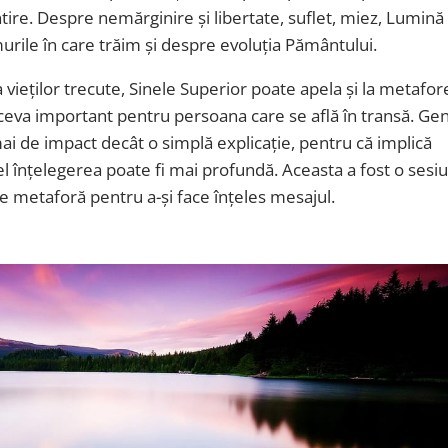
tire. Despre nemărginire și libertate, suflet, miez, Lumină 
murile în care trăim și despre evoluția Pământului.
 vieților trecute, Sinele Superior poate apela și la metafor
 ceva important pentru persoana care se află în transă. Ge
i de impact decât o simplă explicație, pentru că implică
fel înțelegerea poate fi mai profundă. Aceasta a fost o sesi
 de metaforă pentru a-și face înțeles mesajul.