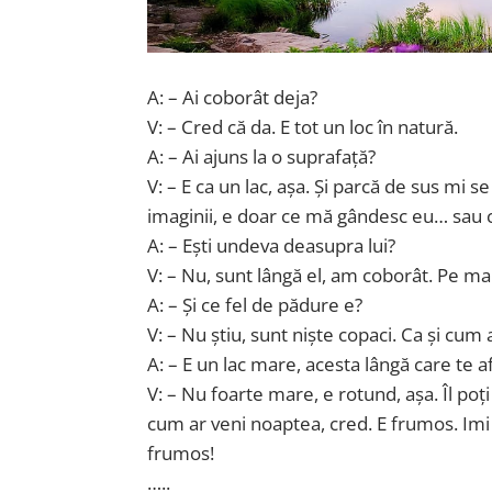
A: – Ai coborât deja?
V: – Cred că da. E tot un loc în natură.
A: – Ai ajuns la o suprafață?
V: – E ca un lac, așa. Și parcă de sus mi 
imaginii, e doar ce mă gândesc eu… sau ce
A: – Ești undeva deasupra lui?
V: – Nu, sunt lângă el, am coborât. Pe 
A: – Și ce fel de pădure e?
V: – Nu știu, sunt niște copaci. Ca și cum 
A: – E un lac mare, acesta lângă care te af
V: – Nu foarte mare, e rotund, așa. Îl poți
cum ar veni noaptea, cred. E frumos. Imi 
frumos!
…..