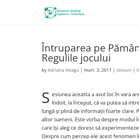
Întruparea pe Pămân
Regulile jocului
by
Adriana Neagu
|
mart. 3, 2017
|
Sesiuni
|
S
esiunea aceasta a avut loc în vara a
îndoit, la început, că va putea să intr
lungă și plină de informații foarte clare. 
altor oameni. Este vorba despre modul î
care își aleg ce doresc să experimenteze 
Despre cum percep ele acest fenomen îna