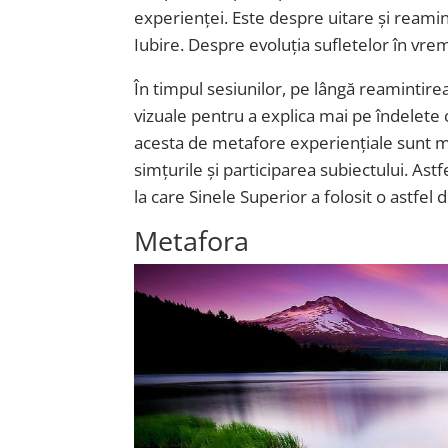
experienței. Este despre uitare și reamin
Iubire. Despre evoluția sufletelor în vre
În timpul sesiunilor, pe lângă reamintirea
vizuale pentru a explica mai pe îndelete
acesta de metafore experiențiale sunt ma
simțurile și participarea subiectului. Ast
la care Sinele Superior a folosit o astfel
Metafora