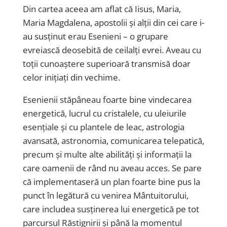
Din cartea aceea am aflat că Iisus, Maria,
Maria Magdalena, apostolii și alții din cei care i-
au susținut erau Esenieni – o grupare
evreiască deosebită de ceilalți evrei. Aveau cu
toții cunoaștere superioară transmisă doar
celor inițiați din vechime.
Esenienii stăpâneau foarte bine vindecarea
energetică, lucrul cu cristalele, cu uleiurile
esențiale și cu plantele de leac, astrologia
avansată, astronomia, comunicarea telepatică,
precum și multe alte abilități și informații la
care oamenii de rând nu aveau acces. Se pare
că implementaseră un plan foarte bine pus la
punct în legătură cu venirea Mântuitorului,
care includea susținerea lui energetică pe tot
parcursul Răstignirii și până la momentul