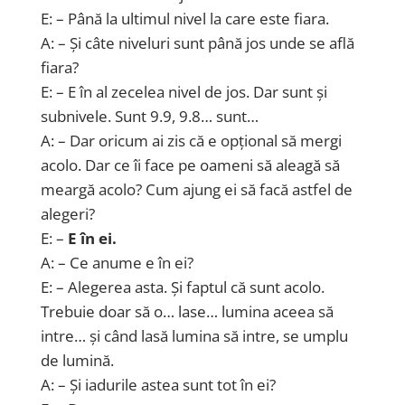
E: – Până la ultimul nivel la care este fiara.
A: – Și câte niveluri sunt până jos unde se află
fiara?
E: – E în al zecelea nivel de jos. Dar sunt și
subnivele. Sunt 9.9, 9.8… sunt…
A: – Dar oricum ai zis că e opțional să mergi
acolo. Dar ce îi face pe oameni să aleagă să
meargă acolo? Cum ajung ei să facă astfel de
alegeri?
E: –
E în ei.
A: – Ce anume e în ei?
E: – Alegerea asta. Și faptul că sunt acolo.
Trebuie doar să o… lase… lumina aceea să
intre… și când lasă lumina să intre, se umplu
de lumină.
A: – Și iadurile astea sunt tot în ei?