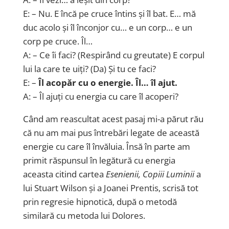
E: – Nu. E încă pe cruce întins și îl bat. E… mă
duc acolo și îl înconjor cu… e un corp… e un
corp pe cruce. Îl…
A: – Ce îi faci? (Respirând cu greutate) E corpul
lui la care te uiți? (Da) Și tu ce faci?
E: –
Îl acopăr cu o energie. Îl… îl ajut.
A: – Îl ajuți cu energia cu care îl acoperi?
Când am reascultat acest pasaj mi-a părut rău
că nu am mai pus întrebări legate de această
energie cu care îl învăluia. Însă în parte am
primit răspunsul în legătură cu energia
aceasta citind cartea
Esenienii, Copiii Luminii
a
lui Stuart Wilson și a Joanei Prentis, scrisă tot
prin regresie hipnotică, după o metodă
similară cu metoda lui Dolores.