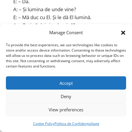
E: – Da.
A: – Și lumina de unde vine?
E: – Mă duc cu El. Și le dă El lumină.
A: – Poți să dai și tu lumină?
Manage Consent
E: – Da.
A: –
Lumina ta e diferită?
To provide the best experiences, we use technologies like cookies to
E: –
E albastră. Lumina lui e albă.
Au nevoie
store and/or access device information. Consenting to these technologies
will allow us to process data such as browsing behavior or unique IDs on
de tot spectrul de lumină. Au nevoie de toate
this site. Not consenting or withdrawing consent, may adversely affect
razele de lumină.
certain features and functions.
A: – Lumina ta la ce îi ajută?
E: – În primul rând… la înțelepciune.
Accept
A: – Și cât timp stați acolo?
Deny
E: – Am început să umplem de lumină. Lumina
mea s-a făcut violet. Și umplem de lumină. Mai
View preferences
puțin ultimul nivel. Care rămâne negru.
A: – Dar oricum e bine dacă umpleți celelalte
Cookie Policy
Politica de Confidențialitate
nivele, nu?