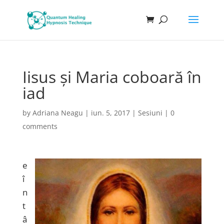
Iisus și Maria coboară în
iad
by
Adriana Neagu
|
iun. 5, 2017
|
Sesiuni
|
0
comments
e
î
n
t
â