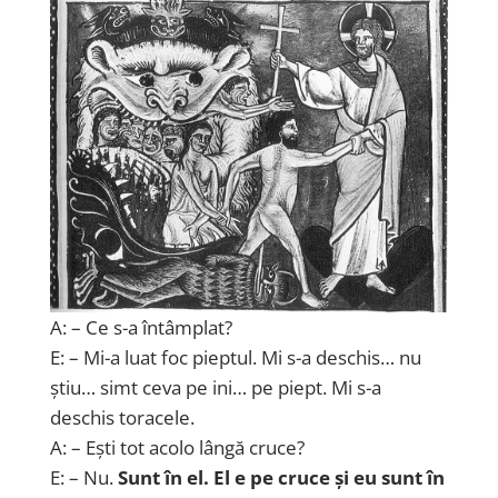
A: – Ce s-a întâmplat?
E: – Mi-a luat foc pieptul. Mi s-a deschis… nu
știu… simt ceva pe ini… pe piept. Mi s-a
deschis toracele.
A: – Ești tot acolo lângă cruce?
E: – Nu.
Sunt în el. El e pe cruce și eu sunt în