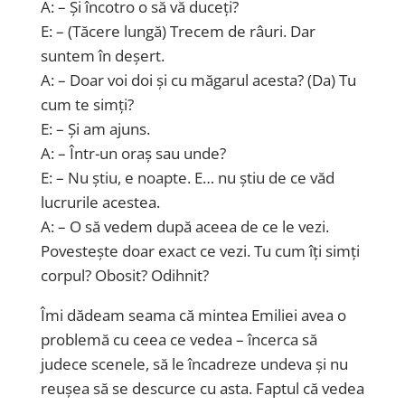
A: – Și încotro o să vă duceți?
E: – (Tăcere lungă) Trecem de râuri. Dar
suntem în deșert.
A: – Doar voi doi și cu măgarul acesta? (Da) Tu
cum te simți?
E: – Și am ajuns.
A: – Într-un oraș sau unde?
E: – Nu știu, e noapte. E… nu știu de ce văd
lucrurile acestea.
A: – O să vedem după aceea de ce le vezi.
Povestește doar exact ce vezi. Tu cum îți simți
corpul? Obosit? Odihnit?
Îmi dădeam seama că mintea Emiliei avea o
problemă cu ceea ce vedea – încerca să
judece scenele, să le încadreze undeva și nu
reușea să se descurce cu asta. Faptul că vedea