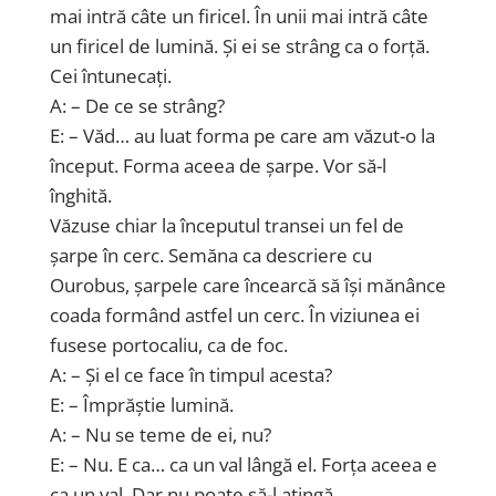
mai intră câte un firicel. În unii mai intră câte
un firicel de lumină. Și ei se strâng ca o forță.
Cei întunecați.
A: – De ce se strâng?
E: – Văd… au luat forma pe care am văzut-o la
început. Forma aceea de șarpe. Vor să-l
înghită.
Văzuse chiar la începutul transei un fel de
șarpe în cerc. Semăna ca descriere cu
Ourobus, șarpele care încearcă să își mănânce
coada formând astfel un cerc. În viziunea ei
fusese portocaliu, ca de foc.
A: – Și el ce face în timpul acesta?
E: – Împrăștie lumină.
A: – Nu se teme de ei, nu?
E: – Nu. E ca… ca un val lângă el. Forța aceea e
ca un val. Dar nu poate să-l atingă.