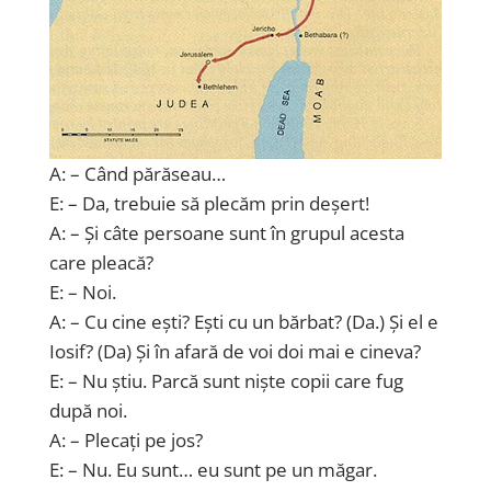
A: – Când părăseau…
E: – Da, trebuie să plecăm prin deșert!
A: – Și câte persoane sunt în grupul acesta
care pleacă?
E: – Noi.
A: – Cu cine ești? Ești cu un bărbat? (Da.) Și el e
Iosif? (Da) Și în afară de voi doi mai e cineva?
E: – Nu știu. Parcă sunt niște copii care fug
după noi.
A: – Plecați pe jos?
E: – Nu. Eu sunt… eu sunt pe un măgar.