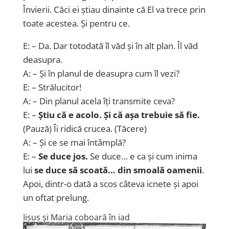
Învierii. Căci ei știau dinainte că El va trece prin
toate acestea. Și pentru ce.
E: – Da. Dar totodată îl văd și în alt plan. Îl văd
deasupra.
A: – Și în planul de deasupra cum îl vezi?
E: – Strălucitor!
A: – Din planul acela îți transmite ceva?
E: –
Știu că e acolo. Și că așa trebuie să fie.
(Pauză) Îi ridică crucea. (Tăcere)
A: – Și ce se mai întâmplă?
E: –
Se duce jos.
Se duce… e ca și cum inima
lui
se duce să scoată… din smoală oamenii
.
Apoi, dintr-o dată a scos câteva icnete și apoi
un oftat prelung.
Iisus și Maria coboară în iad