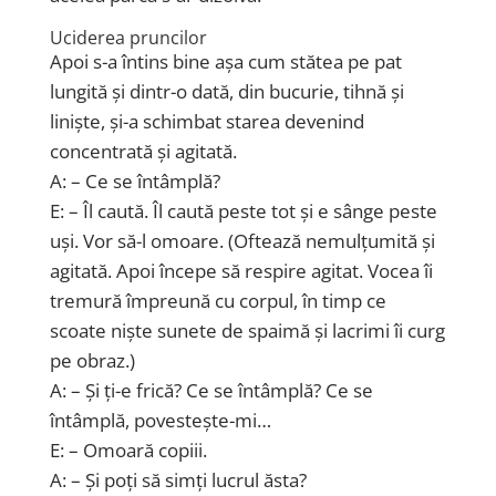
Uciderea pruncilor
Apoi s-a întins bine așa cum stătea pe pat
lungită și dintr-o dată, din bucurie, tihnă și
liniște, și-a schimbat starea devenind
concentrată și agitată.
A: – Ce se întâmplă?
E: – Îl caută. Îl caută peste tot și e sânge peste
uși. Vor să-l omoare. (Oftează nemulțumită și
agitată. Apoi începe să respire agitat. Vocea îi
tremură împreună cu corpul, în timp ce
scoate niște sunete de spaimă și lacrimi îi curg
pe obraz.)
A: – Și ți-e frică? Ce se întâmplă? Ce se
întâmplă, povestește-mi…
E: – Omoară copiii.
A: – Și poți să simți lucrul ăsta?