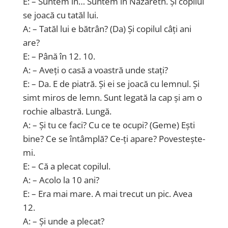
E: – Suntem în… Suntem în Nazareth. Și copilul
se joacă cu tatăl lui.
A: – Tatăl lui e bătrân? (Da) Și copilul câți ani
are?
E: – Până în 12. 10.
A: – Aveți o casă a voastră unde stați?
E: – Da. E de piatră. Și ei se joacă cu lemnul. Și
simt miros de lemn. Sunt legată la cap și am o
rochie albastră. Lungă.
A: – Și tu ce faci? Cu ce te ocupi? (Geme) Ești
bine? Ce se întâmplă? Ce-ți apare? Povestește-
mi.
E: – Că a plecat copilul.
A: – Acolo la 10 ani?
E: – Era mai mare. A mai trecut un pic. Avea
12.
A: – Și unde a plecat?