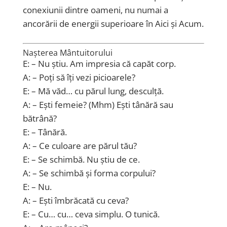
conexiunii dintre oameni, nu numai a
ancorării de energii superioare în Aici și Acum.
Nașterea Mântuitorului
E: – Nu știu. Am impresia că capăt corp.
A: – Poți să îți vezi picioarele?
E: – Mă văd… cu părul lung, desculță.
A: – Ești femeie? (Mhm) Ești tânără sau
bătrână?
E: – Tânără.
A: – Ce culoare are părul tău?
E: – Se schimbă. Nu știu de ce.
A: – Se schimbă și forma corpului?
E: – Nu.
A: – Ești îmbrăcată cu ceva?
E: – Cu… cu… ceva simplu. O tunică.