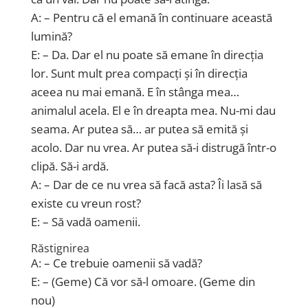
A: – Pentru că el emană în continuare această
lumină?
E: – Da. Dar el nu poate să emane în direcția
lor. Sunt mult prea compacți și în direcția
aceea nu mai emană. E în stânga mea…
animalul acela. El e în dreapta mea. Nu-mi dau
seama. Ar putea să… ar putea să emită și
acolo. Dar nu vrea. Ar putea să-i distrugă într-o
clipă. Să-i ardă.
A: – Dar de ce nu vrea să facă asta? Îi lasă să
existe cu vreun rost?
E: – Să vadă oamenii.
Răstignirea
A: – Ce trebuie oamenii să vadă?
E: – (Geme) Că vor să-l omoare. (Geme din
nou)