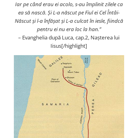
Iar pe când erau ei acolo, s-au împlinit zilele ca
ea să nască. Și L-a născut pe Fiul ei Cel Întâi-
Născut și l-a înfășat și L-a culcat în iesle, fiindcă
pentru ei nu era loc la han.”
– Evanghelia după Luca, cap.2, Nașterea lui
Iisus[/highlight]