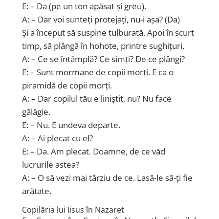
E: – Da (pe un ton apăsat și greu).
A: – Dar voi sunteți protejați, nu-i așa? (Da)
Și a început să suspine tulburată. Apoi în scurt
timp, să plângă în hohote, printre sughițuri.
A: – Ce se întâmplă? Ce simți? De ce plângi?
E: – Sunt mormane de copii morți. E ca o
piramidă de copii morți.
A: – Dar copilul tău e liniștit, nu? Nu face
gălăgie.
E: – Nu. E undeva departe.
A: – Ai plecat cu el?
E: – Da. Am plecat. Doamne, de ce văd
lucrurile astea?
A: – O să vezi mai târziu de ce. Lasă-le să-ți fie
arătate.
Copilăria lui Iisus în Nazaret