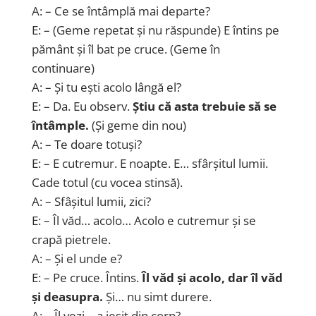
A: – Ce se întâmplă mai departe?
E: – (Geme repetat și nu răspunde) E întins pe
pământ și îl bat pe cruce. (Geme în
continuare)
A: – Și tu ești acolo lângă el?
E: – Da. Eu observ.
Știu că asta trebuie să se
întâmple.
(Și geme din nou)
A: – Te doare totuși?
E: – E cutremur. E noapte. E… sfârșitul lumii.
Cade totul (cu vocea stinsă).
A: – Sfâșitul lumii, zici?
E: – Îl văd… acolo… Acolo e cutremur și se
crapă pietrele.
A: – Și el unde e?
E: – Pe cruce. Întins.
Îl văd și acolo, dar îl văd
și deasupra.
Și… nu simt durere.
A: – Îl vezi… a ieșit din corp?