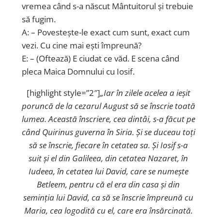
vremea când s-a născut Mântuitorul și trebuie
să fugim.
A: – Povestește-le exact cum sunt, exact cum
vezi. Cu cine mai ești împreună?
E: – (Oftează) E ciudat ce văd. E scena când
pleca Maica Domnului cu Iosif.
[highlight style=”2″]
„Iar în zilele acelea a ieșit
poruncă de la cezarul August să se înscrie toată
lumea. Această înscriere, cea dintâi, s-a făcut pe
când Quirinus guverna în Siria. Și se duceau toți
să se înscrie, fiecare în cetatea sa. Și Iosif s-a
suit și el din Galileea, din cetatea Nazaret, în
Iudeea, în cetatea lui David, care se numește
Betleem, pentru că el era din casa și din
seminția lui David, ca să se înscrie împreună cu
Maria, cea logodită cu el, care era însărcinată.