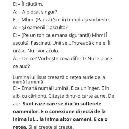
E: – Îl căutăm.
A: – A plecat singur?
E: – Mhm. (Pauză) Și e în templu și vorbește.
A: – Și oamenii îl ascultă?
E: – (Pe un ton ce emana siguranță) Mhm! Îl
ascultă. Fascinați. Unii se… întreabă cine e. Îl
urăsc. Nu-l vor acolo.
A: – De ce? Vorbește ceva diferit? Nu le place
ce aud?
Lumina lui Iisus creează o rețea aurie de la
inimă la inimă
E: – Emană numai lumină. E ca un înger. E în
alb, cu cârlionți. Citește dintr-o carte aurie. De
aur.
Sunt raze care se duc în sufletele
oamenilor. E o conexiune directă de la
inima lui… la inima altor oameni. E ca o
rețea.
Și el crește și crește.