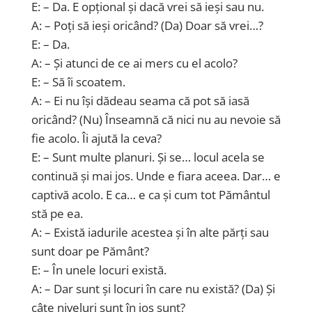
E: – Da. E opțional și dacă vrei să ieși sau nu.
A: – Poți să ieși oricând? (Da) Doar să vrei…?
E: – Da.
A: – Și atunci de ce ai mers cu el acolo?
E: – Să îi scoatem.
A: – Ei nu își dădeau seama că pot să iasă
oricând? (Nu) Înseamnă că nici nu au nevoie să
fie acolo. Îi ajută la ceva?
E: – Sunt multe planuri. Și se… locul acela se
continuă și mai jos. Unde e fiara aceea. Dar… e
captivă acolo. E ca… e ca și cum tot Pământul
stă pe ea.
A: – Există iadurile acestea și în alte părți sau
sunt doar pe Pământ?
E: – În unele locuri există.
A: – Dar sunt și locuri în care nu există? (Da) Și
câte niveluri sunt în jos sunt?