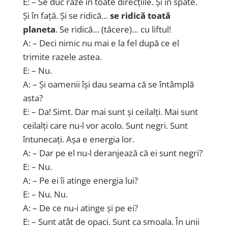
E: – Se duc raze în toate direcțiile. Și în spate.
Și în față. Și se ridică…
se ridică toată
planeta
. Se ridică… (tăcere)… cu liftul!
A: – Deci nimic nu mai e la fel după ce el
trimite razele astea.
E: – Nu.
A: – Și oamenii își dau seama că se întâmplă
asta?
E: – Da! Simt. Dar mai sunt și ceilalți. Mai sunt
ceilalți care nu-l vor acolo. Sunt negri. Sunt
întunecați. Așa e energia lor.
A: – Dar pe el nu-l deranjează că ei sunt negri?
E: – Nu.
A: – Pe ei îi atinge energia lui?
E: – Nu. Nu.
A: – De ce nu-i atinge și pe ei?
E: – Sunt atât de opaci. Sunt ca smoala. În unii