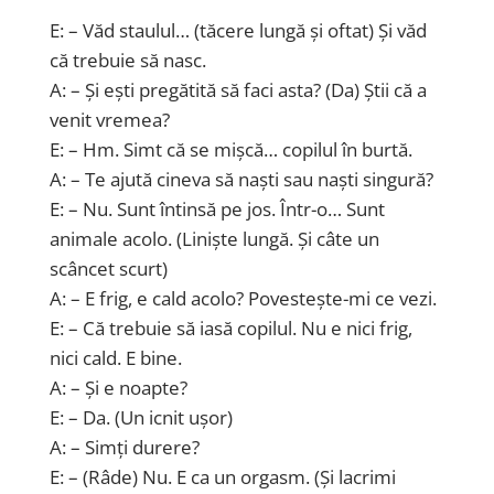
E: – Văd staulul… (tăcere lungă și oftat) Și văd
că trebuie să nasc.
A: – Și ești pregătită să faci asta? (Da) Știi că a
venit vremea?
E: – Hm. Simt că se mișcă… copilul în burtă.
A: – Te ajută cineva să naști sau naști singură?
E: – Nu. Sunt întinsă pe jos. Într-o… Sunt
animale acolo. (Liniște lungă. Și câte un
scâncet scurt)
A: – E frig, e cald acolo? Povestește-mi ce vezi.
E: – Că trebuie să iasă copilul. Nu e nici frig,
nici cald. E bine.
A: – Și e noapte?
E: – Da. (Un icnit ușor)
A: – Simți durere?
E: – (Râde) Nu. E ca un orgasm. (Și lacrimi