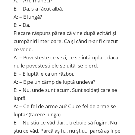
A: – Are mâneci?
E: – Da, s-a făcut albă.
A: – E lungă?
E: – Da.
Fiecare răspuns părea că vine după ezitări și
cumpăniri interioare. Ca și când n-ar fi crezut
ce vede.
A: – Povestește ce vezi, ce se întâmplă… dacă
nu le povestești ele se uită, se pierd.
E: – E luptă, e ca un război.
A: – E pe un câmp de luptă undeva?
E: – Nu, unde sunt acum. Sunt soldați care se
luptă.
A: – Ce fel de arme au? Cu ce fel de arme se
luptă? (tăcere lungă)
E: – Nu știu ce văd dar… trebuie să fugim. Nu
știu ce văd. Parcă aș fi… nu știu… parcă aș fi pe