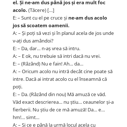
el. Și ne-am dus până jos și era mult foc
acolo.
(Tăcere) […]
E: – Sunt cu el pe cruce și
ne-am dus acolo
jos să scoatem oamenii.
A: – Și poți să vezi și în planul acela de jos unde
v-ați dus amândoi?
E: – Da, dar… n-aș vrea să intru.
A: – E ok, nu trebuie să intri dacă nu vrei.
E: – (Râzând) Nu e fain! Ah… da…
A: – Oricum acolo nu intră decât cine poate să
intre. Dacă ai intrat acolo cu el înseamnă că
poți.
E: – Da. (Râzând din nou) Mă amuză ce văd.
Văd exact descrierea… nu știu… ceaunelor și-a
fierberii. Nu știu de ce mă amuză! Da… e…
hm!… simt…
A: – Și ce e până la urmă locul acela cu