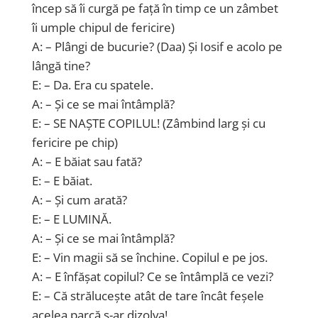
încep să îi curgă pe față în timp ce un zâmbet
îi umple chipul de fericire)
A: – Plângi de bucurie? (Daa) Și Iosif e acolo pe
lângă tine?
E: – Da. Era cu spatele.
A: – Și ce se mai întâmplă?
E: – SE NAȘTE COPILUL! (Zâmbind larg și cu
fericire pe chip)
A: – E băiat sau fată?
E: – E băiat.
A: – Și cum arată?
E: – E LUMINĂ.
A: – Și ce se mai întâmplă?
E: – Vin magii să se închine. Copilul e pe jos.
A: – E înfășat copilul? Ce se întâmplă ce vezi?
E: – Că strălucește atât de tare încât feșele
acelea parcă s-ar dizolva!