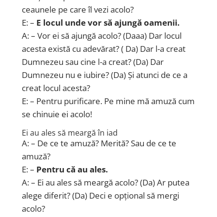
ceaunele pe care îl vezi acolo?
E: –
E locul unde vor să ajungă oamenii.
A: – Vor ei să ajungă acolo? (Daaa) Dar locul
acesta există cu adevărat? ( Da) Dar l-a creat
Dumnezeu sau cine l-a creat? (Da) Dar
Dumnezeu nu e iubire? (Da) Și atunci de ce a
creat locul acesta?
E: – Pentru purificare. Pe mine mă amuză cum
se chinuie ei acolo!
Ei au ales să meargă în iad
A: – De ce te amuză? Merită? Sau de ce te
amuză?
E: –
Pentru că au ales.
A: – Ei au ales să meargă acolo? (Da) Ar putea
alege diferit? (Da) Deci e opțional să mergi
acolo?