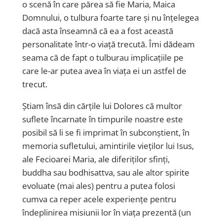
o scenă în care părea să fie Maria, Maica
Domnului, o tulbura foarte tare și nu înțelegea
dacă asta înseamnă că ea a fost această
personalitate într-o viață trecută. Îmi dădeam
seama că de fapt o tulburau implicațiile pe
care le-ar putea avea în viața ei un astfel de
trecut.
Știam însă din cărțile lui Dolores că multor
suflete încarnate în timpurile noastre este
posibil să li se fi imprimat în subconștient, în
memoria sufletului, amintirile vieților lui Isus,
ale Fecioarei Maria, ale diferiților sfinți,
buddha sau bodhisattva, sau ale altor spirite
evoluate (mai ales) pentru a putea folosi
cumva ca reper acele experiențe pentru
îndeplinirea misiunii lor în viața prezentă (un