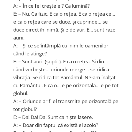
A: – În ce fel crește el? Ca lumină?
E: – Nu. Ca fizic. E ca o rețea. E ca o rețea ce…
e ca o rețea care se duce, și cuprinde… se
duce direct în inimă. Și e de aur. E… sunt raze
aurii.
A: – Și ce se întâmplă cu inimile oamenilor
când le atinge?
E: – Sunt aurii (șoptit). E ca o rețea. Și din…
când vorbește… oriunde merge… se ridică
vibrația. Se ridică tot Pământul. Ne-am înălțat
cu Pământul. E ca o… e pe orizontală… e pe tot
globul.
A: – Oriunde ar fi el transmite pe orizontală pe
tot globul?
E: – Da! Da! Da! Sunt ca niște lasere.
A: – Doar din faptul că există el acolo?