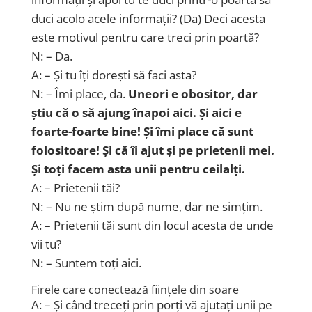
duci acolo acele informații? (Da) Deci acesta
este motivul pentru care treci prin poartă?
N: – Da.
A: – Și tu îți dorești să faci asta?
N: – Îmi place, da.
Uneori e obositor, dar
știu că o să ajung înapoi aici. Și aici e
foarte-foarte bine! Și îmi place că sunt
folositoare! Și că îi ajut și pe prietenii mei.
Și toți facem asta unii pentru ceilalți.
A: – Prietenii tăi?
N: – Nu ne știm după nume, dar ne simțim.
A: – Prietenii tăi sunt din locul acesta de unde
vii tu?
N: – Suntem toți aici.
Firele care conectează ființele din soare
A: – Și când treceți prin porți vă ajutați unii pe