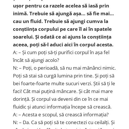
ușor pentru ca razele acelea să iasă prin
inimă. Trebuie să ajungă așa… să fie mai…
cau un fluid. Trebuie să ajungi cumva la
conștiința corpului pe care îl ai în spatele
soarelui. Și odată ce ai ajuns la conștiința
aceea, poți să-l aduci aici în corpul acesta.
A: – Și cum poți să-ți purifici corpul în așa fel
încât să ajungi acolo?
N: – Poți, o perioadă, să nu mai mănânci nimic.
Poți să stai să curgă lumina prin tine. Și poți să
bei foarte-foarte multe sucuri verzi. Știi să ți le
faci! Cât mai puțină mâncare. Și cât mai mare
dorință. Și corpul va deveni din ce în ce mai
fluidic și atunci informația începe să crească.
A: – Acesta e scopul, să crească informația?
N: – Da. Ca să poți să te conectezi cu ceilalți. Și