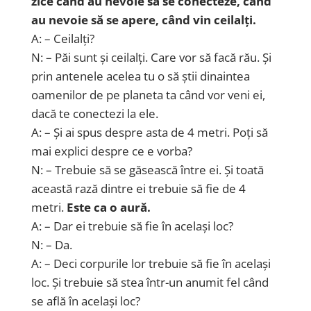
zice când au nevoie să se conecteze, când
au nevoie să se apere, când vin ceilalți.
A: – Ceilalți?
N: – Păi sunt și ceilalți. Care vor să facă rău. Și
prin antenele acelea tu o să știi dinaintea
oamenilor de pe planeta ta când vor veni ei,
dacă te conectezi la ele.
A: – Și ai spus despre asta de 4 metri. Poți să
mai explici despre ce e vorba?
N: – Trebuie să se găsească între ei. Și toată
această rază dintre ei trebuie să fie de 4
metri.
Este ca o aură.
A: – Dar ei trebuie să fie în același loc?
N: – Da.
A: – Deci corpurile lor trebuie să fie în același
loc. Și trebuie să stea într-un anumit fel când
se află în același loc?