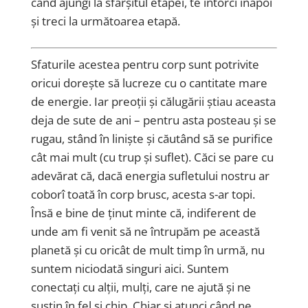
când ajungi la sfârșitul etapei, te întorci înapoi
și treci la următoarea etapă.
Sfaturile acestea pentru corp sunt potrivite
oricui dorește să lucreze cu o cantitate mare
de energie. Iar preoții și călugării știau aceasta
deja de sute de ani – pentru asta posteau și se
rugau, stând în liniște și căutând să se purifice
cât mai mult (cu trup și suflet). Căci se pare cu
adevărat că, dacă energia sufletului nostru ar
coborî toată în corp brusc, acesta s-ar topi.
Însă e bine de ținut minte că, indiferent de
unde am fi venit să ne întrupăm pe această
planetă și cu oricât de mult timp în urmă, nu
suntem niciodată singuri aici. Suntem
conectați cu alții, mulți, care ne ajută și ne
susțin în fel și chip. Chiar și atunci când ne