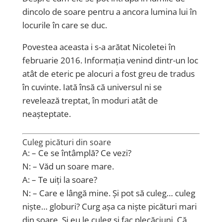
dincolo de soare pentru a ancora lumina lui în
locurile în care se duc.
Povestea aceasta i s-a arătat Nicoletei în
februarie 2016. Informația venind dintr-un loc
atât de eteric pe alocuri a fost greu de tradus
în cuvinte. Iată însă că universul ni se
revelează treptat, în moduri atât de
neașteptate.
Culeg picături din soare
A: – Ce se întâmplă? Ce vezi?
N: – Văd un soare mare.
A: – Te uiți la soare?
N: – Care e lângă mine. Și pot să culeg… culeg
niște… globuri? Curg așa ca niște picături mari
din soare. Și eu le culeg și fac plecăciuni. Că