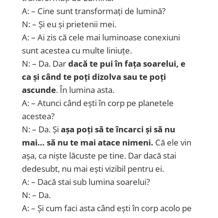
A: – Cine sunt transformați de lumină?
N: – Și eu și prietenii mei.
A: – Ai zis că cele mai luminoase conexiuni
sunt acestea cu multe liniuțe.
N: – Da. Dar
dacă te pui în fața soarelui, e
ca și când te poți dizolva sau te poți
ascunde
. În lumina asta.
A: – Atunci când ești în corp pe planetele
acestea?
N: – Da. Și
așa poți să te încarci și să nu
mai… să nu te mai atace nimeni.
Că ele vin
așa, ca niște lăcuste pe tine. Dar dacă stai
dedesubt, nu mai ești vizibil pentru ei.
A: – Dacă stai sub lumina soarelui?
N: – Da.
A: – Și cum faci asta când ești în corp acolo pe