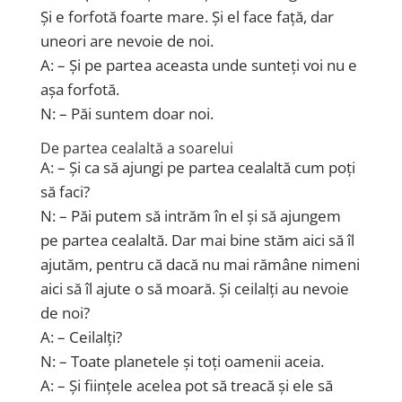
Și e forfotă foarte mare. Și el face față, dar
uneori are nevoie de noi.
A: – Și pe partea aceasta unde sunteți voi nu e
așa forfotă.
N: – Păi suntem doar noi.
De partea cealaltă a soarelui
A: – Și ca să ajungi pe partea cealaltă cum poți
să faci?
N: – Păi putem să intrăm în el și să ajungem
pe partea cealaltă. Dar mai bine stăm aici să îl
ajutăm, pentru că dacă nu mai rămâne nimeni
aici să îl ajute o să moară. Și ceilalți au nevoie
de noi?
A: – Ceilalți?
N: – Toate planetele și toți oamenii aceia.
A: – Și ființele acelea pot să treacă și ele să