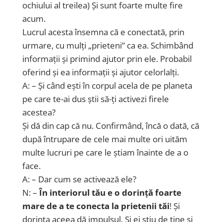
ochiului al treilea) Și sunt foarte multe fire
acum.
Lucrul acesta însemna că e conectată, prin
urmare, cu mulți „prieteni” ca ea. Schimbând
informații și primind ajutor prin ele. Probabil
oferind și ea informații și ajutor celorlalți.
A: – Și când ești în corpul acela de pe planeta
pe care te-ai dus știi să-ți activezi firele
acestea?
Și dă din cap că nu. Confirmând, încă o dată, că
după întrupare de cele mai multe ori uităm
multe lucruri pe care le știam înainte de a o
face.
A: – Dar cum se activează ele?
N: –
În interiorul tău e o dorință foarte
mare de a te conecta la prietenii tăi
! Și
dorința aceea dă impulsul. Și ei știu de tine și