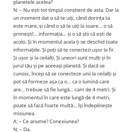
planetele acelea?
N: – Nu ești tot timpul conștient de asta. Dar la
un moment dat o să te uiți, când dorința ta
este mare, și când o să te uiți la soare… o să
primești!… informația… și o să știi că ești de
acolo. Și în momentul acela ți se deschid toate
informațiile. Și poți să te conectezi ușor la fir.
Și ușor și la ceilalți. Și uneori sunt mulți și în
jurul tău și pe aceeași planetă. Și dacă se
cunosc, încep să se conecteze unii la ceilalți și
pot să formeze așa ca o… ca o lumină care
are… trebuie să fie lungă… cam de 4 metri. Și
în momentul în care este lungă de 4 metri,
poate să facă foarte multă… își îndeplinește
misiunea.
A: – Ce anume? Conexiunea?
N: – Da.