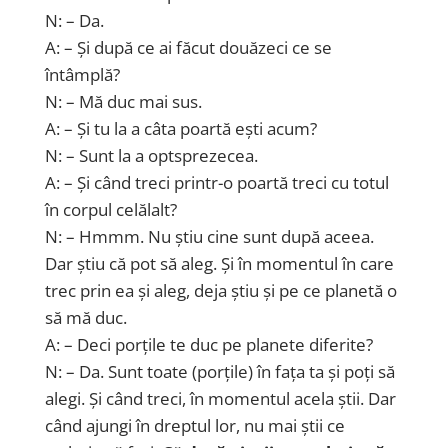
N: – Da.
A: – Și după ce ai făcut douăzeci ce se
întâmplă?
N: – Mă duc mai sus.
A: – Și tu la a câta poartă ești acum?
N: – Sunt la a optsprezecea.
A: – Și când treci printr-o poartă treci cu totul
în corpul celălalt?
N: – Hmmm. Nu știu cine sunt după aceea.
Dar știu că pot să aleg. Și în momentul în care
trec prin ea și aleg, deja știu și pe ce planetă o
să mă duc.
A: – Deci porțile te duc pe planete diferite?
N: – Da. Sunt toate (porțile) în fața ta și poți să
alegi. Și când treci, în momentul acela știi. Dar
când ajungi în dreptul lor, nu mai știi ce