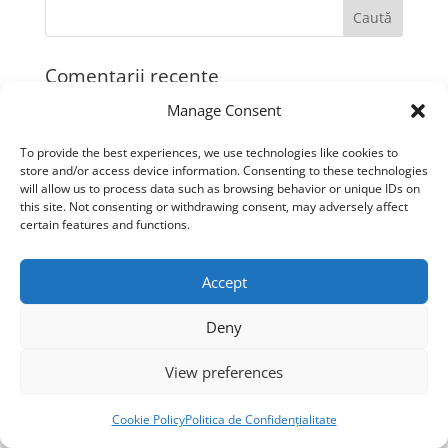
Comentarii recente
De ce unii oameni nu văd vieți anterioare în
Manage Consent
regresie? - QHHT Romania
la
Este hipnoza un
To provide the best experiences, we use technologies like cookies to
păcat?
store and/or access device information. Consenting to these technologies
will allow us to process data such as browsing behavior or unique IDs on
De ce unii oameni nu văd vieți anterioare în
this site. Not consenting or withdrawing consent, may adversely affect
regresie? - QHHT Romania
la
De ce nu
certain features and functions.
funcționează hipnoza pentru mine?
Accept
De ce nu funcționează hipnoza pentru mine? -
QHHT Romania
la
QHHT vs Hipnoza regresiva
Deny
vs alte metode de hipnoză
View preferences
Arhive
Cookie Policy
Politica de Confidențialitate
iulie 2026