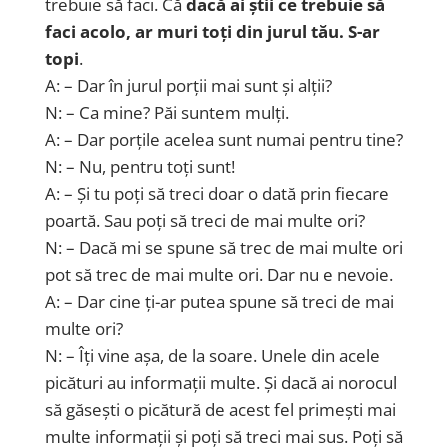
trebuie să faci. Că
dacă ai știi ce trebuie să
faci acolo, ar muri toți din jurul tău. S-ar
topi
.
A: – Dar în jurul porții mai sunt și alții?
N: – Ca mine? Păi suntem mulți.
A: – Dar porțile acelea sunt numai pentru tine?
N: – Nu, pentru toți sunt!
A: – Și tu poți să treci doar o dată prin fiecare
poartă. Sau poți să treci de mai multe ori?
N: – Dacă mi se spune să trec de mai multe ori
pot să trec de mai multe ori. Dar nu e nevoie.
A: – Dar cine ți-ar putea spune să treci de mai
multe ori?
N: – Îți vine așa, de la soare. Unele din acele
picături au informații multe. Și dacă ai norocul
să găsești o picătură de acest fel primești mai
multe informații și poți să treci mai sus. Poți să