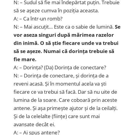
N: – Sudul să fie mai îndepărtat puțin. Trebuie
să se așeze cumva în poziția aceasta.
A: – Ca într-un romb?
N: – Mai ascuțit… Este ca o sabie de lumină.
Se
vor aseza singuri după mărimea razelor
din inimă. O să știe fiecare unde va trebui
să se așeze. Numai că dorința trebuie să
fie mare.
A: – Dorința? (Da) Dorința de conectare?
N: – Dorința de conectare, și dorința de a
reveni acasă. Și în momentul acela va ști
fiecare ce va trebui să facă. Dar să nu uite de
lumina de la soare. Care coboară prin aceste
antene. Și așa primește ajutor și de la ceilalți.
Și de la celelalte (ființe) care sunt mai
avansate decât ei.
A: – Ai spus antene?