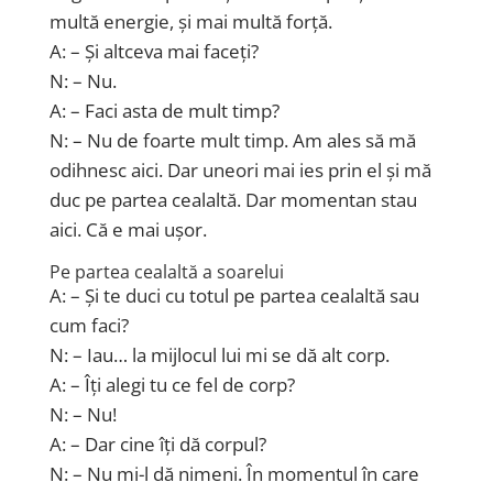
multă energie, și mai multă forță.
A: – Și altceva mai faceți?
N: – Nu.
A: – Faci asta de mult timp?
N: – Nu de foarte mult timp. Am ales să mă
odihnesc aici. Dar uneori mai ies prin el și mă
duc pe partea cealaltă. Dar momentan stau
aici. Că e mai ușor.
Pe partea cealaltă a soarelui
A: – Și te duci cu totul pe partea cealaltă sau
cum faci?
N: – Iau… la mijlocul lui mi se dă alt corp.
A: – Îți alegi tu ce fel de corp?
N: – Nu!
A: – Dar cine îți dă corpul?
N: – Nu mi-l dă nimeni. În momentul în care