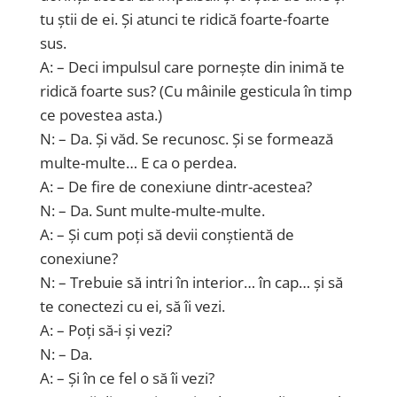
tu știi de ei. Și atunci te ridică foarte-foarte
sus.
A: – Deci impulsul care pornește din inimă te
ridică foarte sus? (Cu mâinile gesticula în timp
ce povestea asta.)
N: – Da. Și văd. Se recunosc. Și se formează
multe-multe… E ca o perdea.
A: – De fire de conexiune dintr-acestea?
N: – Da. Sunt multe-multe-multe.
A: – Și cum poți să devii conștientă de
conexiune?
N: – Trebuie să intri în interior… în cap… și să
te conectezi cu ei, să îi vezi.
A: – Poți să-i și vezi?
N: – Da.
A: – Și în ce fel o să îi vezi?