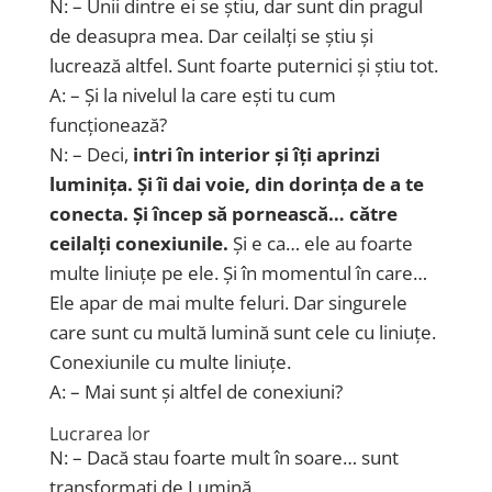
N: – Unii dintre ei se știu, dar sunt din pragul
de deasupra mea. Dar ceilalți se știu și
lucrează altfel. Sunt foarte puternici și știu tot.
A: – Și la nivelul la care ești tu cum
funcționează?
N: – Deci,
intri în interior și îți aprinzi
luminița. Și îi dai voie, din dorința de a te
conecta. Și încep să pornească… către
ceilalți conexiunile.
Și e ca… ele au foarte
multe liniuțe pe ele. Și în momentul în care…
Ele apar de mai multe feluri. Dar singurele
care sunt cu multă lumină sunt cele cu liniuțe.
Conexiunile cu multe liniuțe.
A: – Mai sunt și altfel de conexiuni?
Lucrarea lor
N: – Dacă stau foarte mult în soare… sunt
transformați de Lumină.