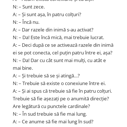
N: – Sunt zece.
A: – Și sunt așa, în patru colțuri?
N: – Încă nu.
A: – Dar razele din inimă s-au activat?
N: – Da! Este încă mică, mai trebuie lucrat.
A: – Deci după ce se activează razele din inimă
ei se pot conecta, cel puțin patru între ei, așa?
N: – Da! Dar cu cât sunt mai mulți, cu atât e
mai bine.
A: – Și trebuie să se și atingă…?
N: – Trebuie să existe o conexiune între ei.
A: – Și ai spus că trebuie să fie în patru colțuri.
Trebuie să fie așezați pe o anumită direcție?
Are legătură cu punctele cardinale?
N: – În sud trebuie să fie mai lung.
A: – Ce anume să fie mai lung în sud?