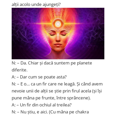
alții acolo unde ajungeți?
N: – Da. Chiar și dacă suntem pe planete
diferite.
A: – Dar cum se poate asta?
N: – E o… ca un fir care ne leagă. Și când avem
nevoie unii de alții se știe prin firul acela (și își
pune mâna pe frunte, între sprâncene).
A: – Un fir din ochiul al treilea?
N: – Nu știu, e aici. (Cu mâna pe chakra