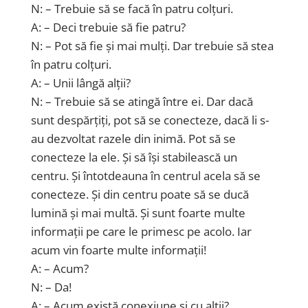
N: – Trebuie să se facă în patru colțuri.
A: – Deci trebuie să fie patru?
N: – Pot să fie și mai mulți. Dar trebuie să stea
în patru colțuri.
A: – Unii lângă alții?
N: – Trebuie să se atingă între ei. Dar dacă
sunt despărțiți, pot să se conecteze, dacă li s-
au dezvoltat razele din inimă. Pot să se
conecteze la ele. Și să își stabilească un
centru. Și întotdeauna în centrul acela să se
conecteze. Și din centru poate să se ducă
lumină și mai multă. Și sunt foarte multe
informații pe care le primesc pe acolo. Iar
acum vin foarte multe informații!
A: – Acum?
N: – Da!
A: – Acum există conexiune și cu alții?