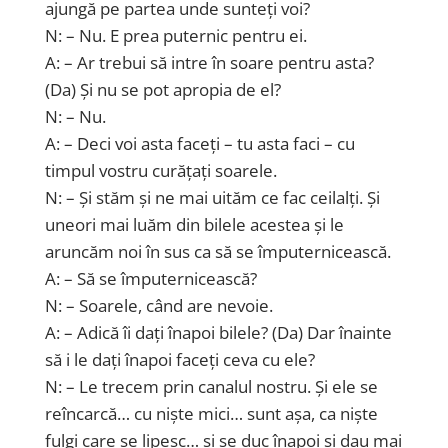
ajungă pe partea unde sunteți voi?
N: – Nu. E prea puternic pentru ei.
A: – Ar trebui să intre în soare pentru asta?
(Da) Și nu se pot apropia de el?
N: – Nu.
A: – Deci voi asta faceți – tu asta faci – cu
timpul vostru curățați soarele.
N: – Și stăm și ne mai uităm ce fac ceilalți. Și
uneori mai luăm din bilele acestea și le
aruncăm noi în sus ca să se împuternicească.
A: – Să se împuternicească?
N: – Soarele, când are nevoie.
A: – Adică îi dați înapoi bilele? (Da) Dar înainte
să i le dați înapoi faceți ceva cu ele?
N: – Le trecem prin canalul nostru. Și ele se
reîncarcă… cu niște mici… sunt așa, ca niște
fulgi care se lipesc… și se duc înapoi și dau mai