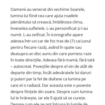
Oamenii au venerat din vechime Soarele,
lumina lui fiind cea care ajuta roadele
pământului să crească, îmblânzea clima,
înveselea sufletele. L-au personificat și l-au
numit. L-au zeificat. În iconografie apare
adesea într-un car de foc tras de (7) cai (unul
pentru fiecare rază), având în spate sau
deasupra un disc auriu din care pornesc raze
în toate direcțiile. Adesea fără mamă, fără tată
– autocreat. Poveștile despre el vin de atât de
departe din timp, încât adevăratele lui daruri
și puteri par la fel de diafane ca lumina pe
care el o radiază. Dar aceasta este o poveste
despre ființele din soare. Despre cum lumina
lui le hrănește, iar ele îl ajută să se curețe.
Despre cum ele se pot întrupa în lumile de