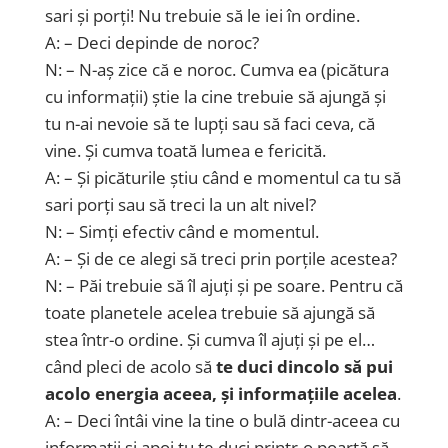
sari și porți! Nu trebuie să le iei în ordine.
A: – Deci depinde de noroc?
N: – N-aș zice că e noroc. Cumva ea (picătura
cu informații) știe la cine trebuie să ajungă și
tu n-ai nevoie să te lupți sau să faci ceva, că
vine. Și cumva toată lumea e fericită.
A: – Și picăturile știu când e momentul ca tu să
sari porți sau să treci la un alt nivel?
N: – Simți efectiv când e momentul.
A: – Și de ce alegi să treci prin porțile acestea?
N: – Păi trebuie să îl ajuți și pe soare. Pentru că
toate planetele acelea trebuie să ajungă să
stea într-o ordine. Și cumva îl ajuți și pe el…
când pleci de acolo să
te duci dincolo să pui
acolo energia aceea, și informațiile acelea
.
A: – Deci întâi vine la tine o bulă dintr-aceea cu
informații și apoi tu te duci printr-o poartă să