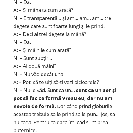
N: – Da.
A: – Și mâna ta cum arată?
N: – E transparentă… și am… am… am… trei
degete care sunt foarte lungi și le prind.
A: – Deci ai trei degete la mână?
N: – Da.
A: – Și mâinile cum arată?
N: – Sunt subțiri…
A: – Ai două mâini?
N: – Nu văd decât una.
A: – Poți să te uiți să-ți vezi picioarele?
N: – Nu le văd. Sunt ca un…
sunt ca un aer și
pot să fac ce formă vreau eu, dar nu am
nevoie de formă
. Dar când prind globurile
acestea trebuie să le prind să le pun… jos, să
nu cadă. Pentru că dacă îmi cad sunt prea
puternice.