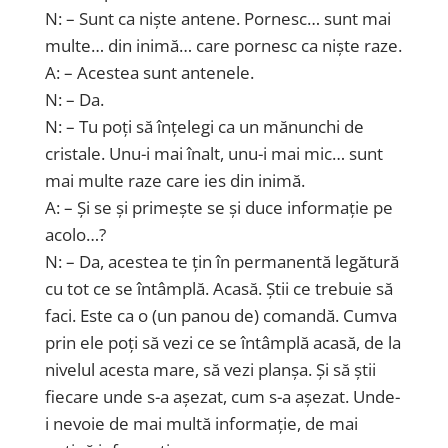
N: – Sunt ca niște antene. Pornesc… sunt mai
multe… din inimă… care pornesc ca niște raze.
A: – Acestea sunt antenele.
N: – Da.
N: – Tu poți să înțelegi ca un mănunchi de
cristale. Unu-i mai înalt, unu-i mai mic… sunt
mai multe raze care ies din inimă.
A: – Și se și primește se și duce informație pe
acolo…?
N: – Da, acestea te țin în permanentă legătură
cu tot ce se întâmplă. Acasă. Știi ce trebuie să
faci. Este ca o (un panou de) comandă. Cumva
prin ele poți să vezi ce se întâmplă acasă, de la
nivelul acesta mare, să vezi planșa. Și să știi
fiecare unde s-a așezat, cum s-a așezat. Unde-
i nevoie de mai multă informație, de mai