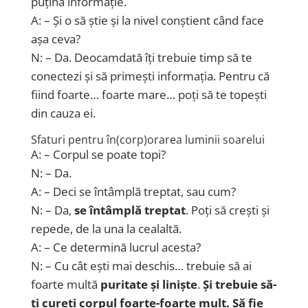
puțină informație.
A: – Și o să știe și la nivel conștient când face
așa ceva?
N: – Da. Deocamdată îți trebuie timp să te
conectezi și să primești informația. Pentru că
fiind foarte… foarte mare… poți să te topești
din cauza ei.
Sfaturi pentru în(corp)orarea luminii soarelui
A: – Corpul se poate topi?
N: – Da.
A: – Deci se întâmplă treptat, sau cum?
N: – Da,
se întâmplă treptat
. Poți să crești și
repede, de la una la cealaltă.
A: – Ce determină lucrul acesta?
N: – Cu cât ești mai deschis… trebuie să ai
foarte multă
puritate și liniște
.
Și trebuie să-
ți cureți corpul foarte-foarte mult. Să fie