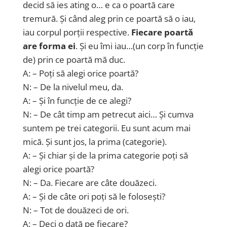
decid să ies ating o… e ca o poartă care
tremură. Și când aleg prin ce poartă să o iau,
iau corpul porții respective.
Fiecare poartă
are forma ei
. Și eu îmi iau…(un corp în funcție
de) prin ce poartă mă duc.
A: – Poți să alegi orice poartă?
N: – De la nivelul meu, da.
A: – Și în funcție de ce alegi?
N: – De cât timp am petrecut aici… Și cumva
suntem pe trei categorii. Eu sunt acum mai
mică. Și sunt jos, la prima (categorie).
A: – Și chiar și de la prima categorie poți să
alegi orice poartă?
N: – Da. Fiecare are câte douăzeci.
A: – Și de câte ori poți să le folosești?
N: – Tot de douăzeci de ori.
A: – Deci o dată pe fiecare?