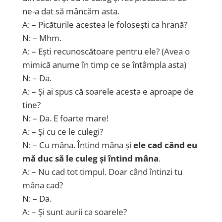
ne-a dat să mâncăm asta.
A: – Picăturile acestea le folosești ca hrană?
N: – Mhm.
A: – Ești recunoscătoare pentru ele? (Avea o
mimică anume în timp ce se întâmpla asta)
N: – Da.
A: – Și ai spus că soarele acesta e aproape de
tine?
N: – Da. E foarte mare!
A: – Și cu ce le culegi?
N: – Cu mâna. Întind mâna și
ele cad când eu
mă duc să le culeg și întind mâna
.
A: – Nu cad tot timpul. Doar când întinzi tu
mâna cad?
N: – Da.
A: – Și sunt aurii ca soarele?