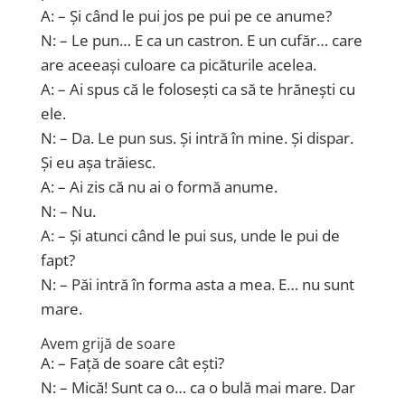
A: – Și când le pui jos pe pui pe ce anume?
N: – Le pun… E ca un castron. E un cufăr… care
are aceeași culoare ca picăturile acelea.
A: – Ai spus că le folosești ca să te hrănești cu
ele.
N: – Da. Le pun sus. Și intră în mine. Și dispar.
Și eu așa trăiesc.
A: – Ai zis că nu ai o formă anume.
N: – Nu.
A: – Și atunci când le pui sus, unde le pui de
fapt?
N: – Păi intră în forma asta a mea. E… nu sunt
mare.
Avem grijă de soare
A: – Față de soare cât ești?
N: – Mică! Sunt ca o… ca o bulă mai mare. Dar