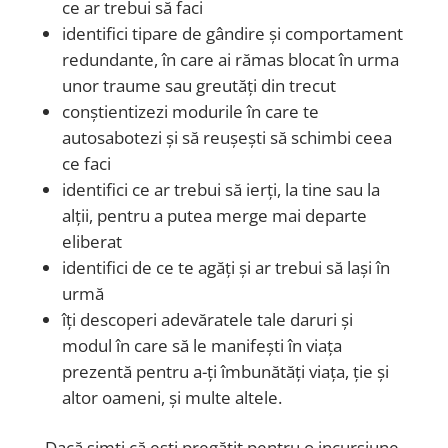
ce ar trebui să faci
identifici tipare de gândire și comportament
redundante, în care ai rămas blocat în urma
unor traume sau greutăți din trecut
conștientizezi modurile în care te
autosabotezi și să reușești să schimbi ceea
ce faci
identifici ce ar trebui să ierți, la tine sau la
alții, pentru a putea merge mai departe
eliberat
identifici de ce te agăți și ar trebui să lași în
urmă
îți descoperi adevăratele tale daruri și
modul în care să le manifești în viața
prezentă pentru a-ți îmbunătăți viața, ție și
altor oameni, și multe altele.
Dacă simți că ești pregătit pentru o incursiune