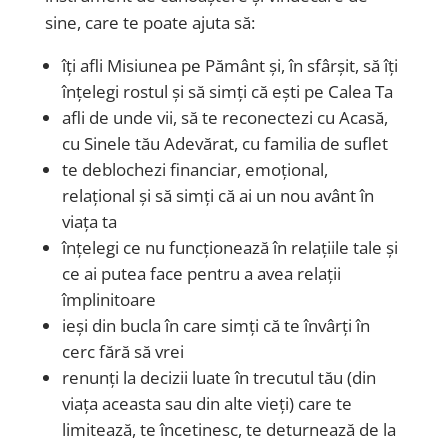
sine, care te poate ajuta să:
îți afli Misiunea pe Pământ și, în sfârșit, să îți
înțelegi rostul și să simți că ești pe Calea Ta
afli de unde vii, să te reconectezi cu Acasă,
cu Sinele tău Adevărat, cu familia de suflet
te deblochezi financiar, emoțional,
relațional și să simți că ai un nou avânt în
viața ta
înțelegi ce nu funcționează în relațiile tale și
ce ai putea face pentru a avea relații
împlinitoare
ieși din bucla în care simți că te învârți în
cerc fără să vrei
renunți la decizii luate în trecutul tău (din
viața aceasta sau din alte vieți) care te
limitează, te încetinesc, te deturnează de la