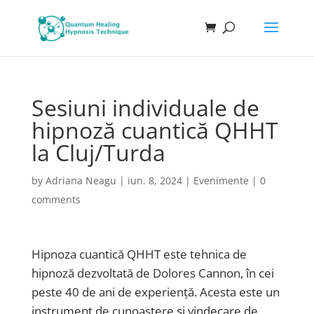
Sesiuni individuale de
hipnoză cuantică QHHT
la Cluj/Turda
by
Adriana Neagu
|
iun. 8, 2024
|
Evenimente
|
0
comments
Hipnoza cuantică QHHT este tehnica de
hipnoză dezvoltată de Dolores Cannon, în cei
peste 40 de ani de experiență. Acesta este un
instrument de cunoaștere și vindecare de